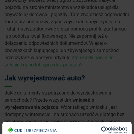
pojazdu na stronie ministerstwa w zakładce usługi dla
obywatela/kierowca i pojazdy. Tam znajdziesz odpowiedni
formularz pod nazwą
Zgłoś zbycie lub nabycie pojazdu.
Tutaj musisz zalogować się za pomocą profilu zaufanego
lub podpisu kwalifikowanego. Nie zapomnij też o
dołączeniu odpowiednich dokumentów. Więcej o
obowiązkach kupującego lub zbywającego samochód
przeczytasz w naszym artykule
Kto i kiedy powinien
zgłosić kupno lub sprzedaż pojazdu?
Jak wyrejestrować auto?
Jakie dokumenty są potrzebne do wyrejestrowania
samochodu? Przede wszystkim
wniosek o
wyrejestrowanie pojazdu
. Wzór takiego wniosku jest
dostępny w internecie i na stronach urzędów, dlatego bez
problemu możesz się z nim zapoznać. Wniosek oprócz
standardowych danych takich jak nazwisko, dane