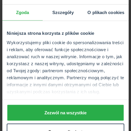
właścicieli, numery PESEL lub REGON oraz nazwa organu,
który zarejestrował samochód, zawiera przede wszystkim
Zgoda
Szczegóły
O plikach cookies
konkretne dane pojazdu:
rodzaj pojazdu,
Niniejsza strona korzysta z plików cookie
jego przeznaczenie,
marka,
Wykorzystujemy pliki cookie do spersonalizowania treści
typ i model,
i reklam, aby oferować funkcje społecznościowe i
rok produkcji,
analizować ruch w naszej witrynie. Informacje o tym, jak
numer VIN,
korzystasz z naszej witryny, udostępniamy w zależności
numer silnika,
od Twojej zgody: partnerom społecznościowym,
numer rejestracyjny,
reklamowym i analitycznym. Partnerzy mogą połączyć te
numer karty pojazdu, jeśli ta została wydana.
informacje z innymi danymi otrzymanymi od Ciebie lub
uzyskanymi podczas korzystania z ich usług.
Jeśli chciałbyś dowiedzieć się więcej na temat karty
pojazdu, zajrzyj do artykułu
Numer karty pojazdu –
wszystko, co musisz wiedzieć.
Zezwól na wszystkie
Wniosek to nie wszystko. Oprócz wniosku musisz mieć
przy sobie dokument tożsamości, może być to dowód