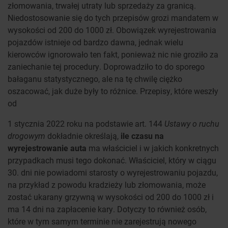
złomowania, trwałej utraty lub sprzedaży za granicą.
Niedostosowanie się do tych przepisów grozi mandatem w
wysokości od 200 do 1000 zł. Obowiązek wyrejestrowania
pojazdów istnieje od bardzo dawna, jednak wielu
kierowców ignorowało ten fakt, ponieważ nic nie groziło za
zaniechanie tej procedury. Doprowadziło to do sporego
bałaganu statystycznego, ale na tę chwilę ciężko
oszacować, jak duże były to różnice. Przepisy, które weszły
od
1 stycznia 2022 roku na podstawie art. 144
Ustawy o ruchu
drogowym
dokładnie określają,
ile czasu na
wyrejestrowanie auta
ma właściciel i w jakich konkretnych
przypadkach musi tego dokonać. Właściciel, który w ciągu
30. dni nie powiadomi starosty o wyrejestrowaniu pojazdu,
na przykład z powodu kradzieży lub złomowania, może
zostać ukarany grzywną w wysokości od 200 do 1000 zł i
ma 14 dni na zapłacenie kary. Dotyczy to również osób,
które w tym samym terminie nie zarejestrują nowego