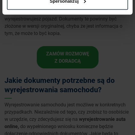
Spersonalizuj
osobisty, paszport lub karta pobytu oraz pozostałe
dokumenty, zależnie od tego, z jakiego powodu
wyrejestrowujesz pojazd. Dokumenty te powinny być
złożone w wersji oryginalnej, chyba że jest informacja o
tym, że może to być kopia.
ZAMÓW ROZMOWĘ
Z DORADCĄ
Jakie dokumenty potrzebne są do
wyrejestrowania samochodu?
Wyrejestrowanie samochodu jest możliwe w konkretnych
przypadkach. Niezależnie od tego, czy zrobisz to osobiście
w urzędzie, czy zdecydujesz się na
wyrejestrowanie auta
online,
do wypełnionego wniosku konieczne będzie
dołączenie odpowiednich dokumentów. Jakie będą to