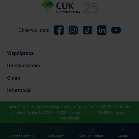
Obserwuj nas:
Facebook
Instagram
TikTok
Linkedin
Youtube
Współpraca
Ubezpieczenia
O nas
Informacje
©2026 CUK Ubezpieczenia Sp. z o.o., ​ul. Grudziądzka 107, 87-100 Toruń.
Contact Center: tel.
22 27 00 337
. Centrala: tel.
56 665 09 00
, e-mail:
cuk@cuk.pl
Znajdź placówkę
Kalkulatory
Obsługa i kontakt
Zaloguj