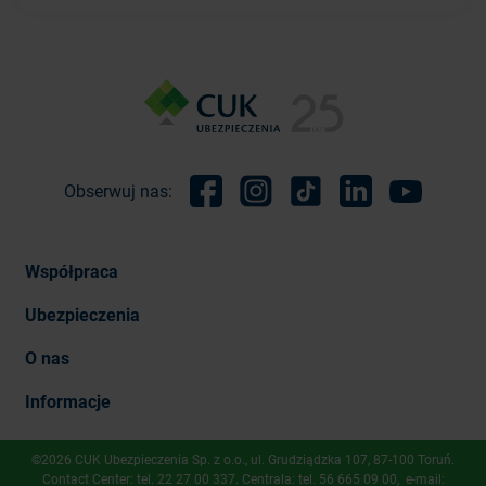
Obserwuj nas:
Facebook
Instagram
TikTok
Linkedin
Youtube
Współpraca
Ubezpieczenia
O nas
Informacje
©2026 CUK Ubezpieczenia Sp. z o.o., ​ul. Grudziądzka 107, 87-100 Toruń.
Contact Center: tel.
22 27 00 337
. Centrala: tel.
56 665 09 00
, e-mail: