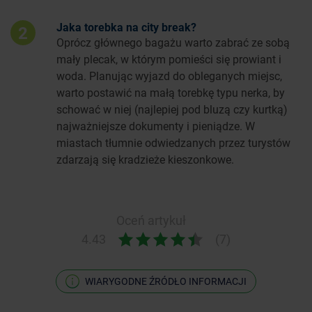
Jaka torebka na city break?
2
Oprócz głównego bagażu warto zabrać ze sobą
mały plecak, w którym pomieści się prowiant i
woda. Planując wyjazd do obleganych miejsc,
warto postawić na małą torebkę typu nerka, by
schować w niej (najlepiej pod bluzą czy kurtką)
najważniejsze dokumenty i pieniądze. W
miastach tłumnie odwiedzanych przez turystów
zdarzają się kradzieże kieszonkowe.
Oceń artykuł
4.43
(7)
WIARYGODNE ŹRÓDŁO INFORMACJI