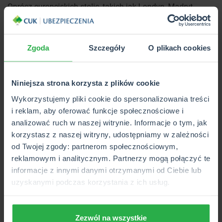
Oprócz europejskich stolic, takich jak Londyn, Madryt,
Berlin czy Paryż, obleganych przez turystów, polecamy
takie miejsca, jak:
Zgoda
Szczegóły
O plikach cookies
Sofia w Bułgarii
1
Niniejsza strona korzysta z plików cookie
Wykorzystujemy pliki cookie do spersonalizowania treści
i reklam, aby oferować funkcje społecznościowe i
analizować ruch w naszej witrynie. Informacje o tym, jak
korzystasz z naszej witryny, udostępniamy w zależności
od Twojej zgody: partnerom społecznościowym,
reklamowym i analitycznym. Partnerzy mogą połączyć te
informacje z innymi danymi otrzymanymi od Ciebie lub
Jeśli niestraszne Ci upały, wybierz się na city
uzyskanymi podczas korzystania z ich usług.
break w sierpniu w Bułgarii. Stolica tego państwa
ma wiele do zaoferowania, a do tego nietrudno tu
dolecieć samolotem.
Poza tym to dobry cel
Zezwól na wszystkie