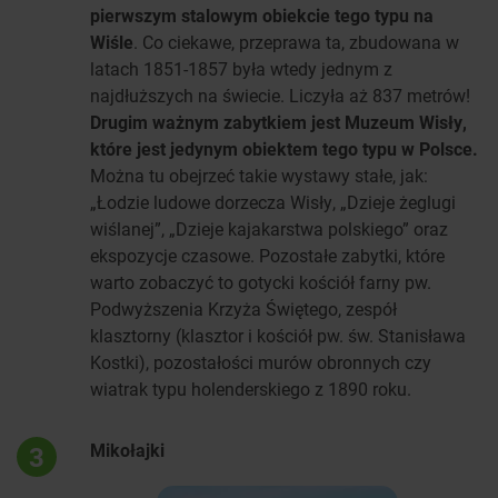
pierwszym stalowym obiekcie tego typu na
Wiśle
. Co ciekawe, przeprawa ta, zbudowana w
latach 1851-1857 była wtedy jednym z
najdłuższych na świecie. Liczyła aż 837 metrów!
Drugim ważnym zabytkiem jest Muzeum Wisły,
które jest jedynym obiektem tego typu w Polsce.
Można tu obejrzeć takie wystawy stałe, jak:
„Łodzie ludowe dorzecza Wisły, „Dzieje żeglugi
wiślanej”, „Dzieje kajakarstwa polskiego” oraz
ekspozycje czasowe. Pozostałe zabytki, które
warto zobaczyć to gotycki kościół farny pw.
Podwyższenia Krzyża Świętego, zespół
klasztorny (klasztor i kościół pw. św. Stanisława
Kostki), pozostałości murów obronnych czy
wiatrak typu holenderskiego z 1890 roku.
Mikołajki
3