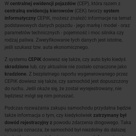
W
centralnej ewidencji pojazdów
(CEP), która razem z
centralną ewidencją kierowców
(CEK) tworzy
system
informatyczny
CEPiK, możesz znaleźć informacje na temat
podstawowych danych pojazdu - jego markę i model - oraz
parametrów technicznych - pojemność i moc silnika czy
rodzaj paliwa. Zweryfikowanie tych danych jest istotne,
jeśli szukasz tzw. auta ekonomicznego.
Z systemu
CEPiK
dowiesz się także, czy auto było kiedyś
skradzione
lub, czy aktualnie nie zostało oznaczone jako
kradzione
. Z bezpłatnego raportu wygenerowanego przez
CEPiK dowiesz się także, czy samochód jest dopuszczony
do ruchu. Jeśli okaże się, że został wyrejestrowany, nie
będziesz mógł się nim poruszać.
Podczas rozważania zakupu samochodu przydatna będzie
także informacja o tym, czy kiedykolwiek
zatrzymany był
dowód rejestracyjny z
powodu zdarzenia drogowego. Taka
sytuacja oznacza, że samochód był niezdolny do dalszej