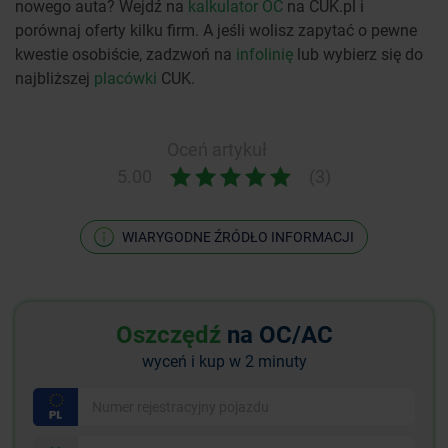
nowego auta? Wejdź na
kalkulator OC
na CUK.pl i
porównaj oferty kilku firm. A jeśli wolisz zapytać o pewne
kwestie osobiście, zadzwoń na
infolinię
lub wybierz się do
najbliższej
placówki
CUK.
Oceń artykuł
5.00
(3)
WIARYGODNE ŹRÓDŁO INFORMACJI
Oszczędź
na OC/AC
wyceń i kup w 2 minuty