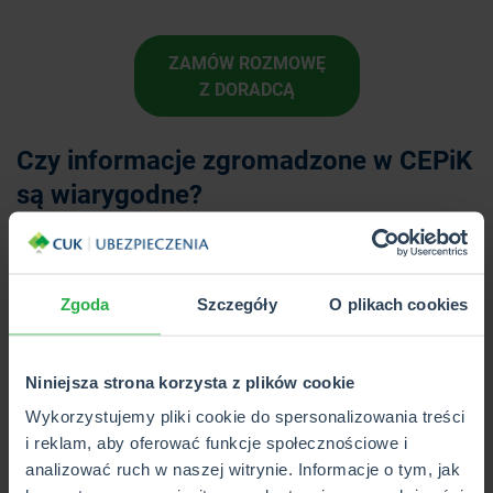
ZAMÓW ROZMOWĘ
Z DORADCĄ
Czy informacje zgromadzone w CEPiK
są wiarygodne?
Tak, system
CEPiK to wiarygodne źródło informacji
.
Prowadzony jest przez Ministerstwo Cyfryzacji. Dane są
przesyłane przez różne podmioty: wydziały komunikacji,
Zgoda
Szczegóły
O plikach cookies
firmy ubezpieczeniowe, stacje kontroli pojazdów, Policję
czy Inspekcję Transportu Drogowego.
Niniejsza strona korzysta z plików cookie
CEPiK to ważne źródło informacji nie tylko dla właścicieli
Wykorzystujemy pliki cookie do spersonalizowania treści
czy potencjalnych właścicieli aut. Przede wszystkim ma
i reklam, aby oferować funkcje społecznościowe i
służyć instytucjom państwowym (m.in. Policji, straży
analizować ruch w naszej witrynie. Informacje o tym, jak
miejskiej, sądom itd.) w wykonywaniu ich obowiązków.