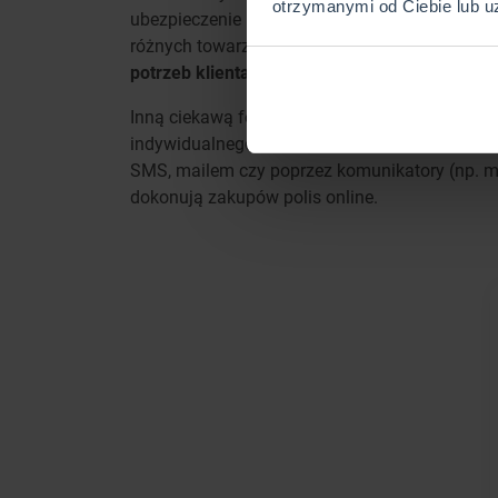
otrzymanymi od Ciebie lub u
ubezpieczenie potrzebuje klient. Ponadto, dzi
różnych towarzystwach. Wszystko robi w jedny
potrzeb klienta
, a także na budowanie relacji,
Inną ciekawą formą sprzedaży polis jest wyko
indywidualnego kalkulatora i otrzymuje prowiz
SMS, mailem czy poprzez komunikatory (np. me
dokonują zakupów polis online.