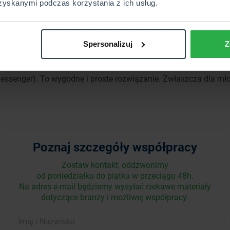
zyskanymi podczas korzystania z ich usług.
ęki ułatwieniom technologicznym nie skupia się na technicznyc
m miejscu, wpisując dane klienta tylko jeden raz. Zaoszczędz
 które zaprocentują w przyszłości. W efekcie zadowolony klient w
Spersonalizuj
Z
rzystanie
CUK Direct dla Agenta
. Dzięki temu rozwiązaniu agent
ję z każdej sprzedaży, która zostanie dokonana przy użyciu je
ssenger). To wygodne i proste rozwiązanie. Zwłaszcza dla młod
Poznaj szczegóły współpracy
Zostaw kontakt, oddzwonimy
od poniedziałku do piątku w przeciągu 48h.
Na adres e-mail będziemy wysyłać ciekawe materiały
dotyczące branży i możliwej współpracy.