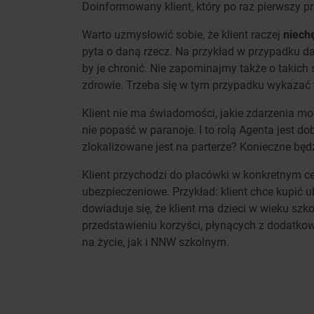
Doinformowany klient, który po raz pierwszy pr
Warto uzmysłowić sobie, że klient raczej
niech
pyta o daną rzecz. Na przykład w przypadku d
by je chronić. Nie zapominajmy także o takich 
zdrowie. Trzeba się w tym przypadku wykazać 
Klient nie ma świadomości, jakie zdarzenia mo
nie popaść w paranoje. I to rolą Agenta jest d
zlokalizowane jest na parterze? Konieczne będz
Klient przychodzi do placówki w konkretnym c
ubezpieczeniowe. Przykład: klient chce kupić 
dowiaduje się, że klient ma dzieci w wieku sz
przedstawieniu korzyści, płynących z dodatko
na życie, jak i NNW szkolnym.