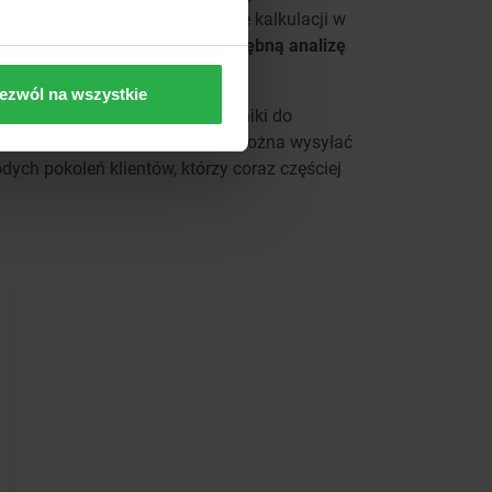
h sprawach typu przygotowywanie kalkulacji w
ony czas może poświęcić na
dogłębną analizę
raca po więcej.
ezwól na wszystkie
 samodzielnie umieszcza odnośniki do
go linków. Wiadomość z linkiem można wysyłać
ych pokoleń klientów, którzy coraz częściej