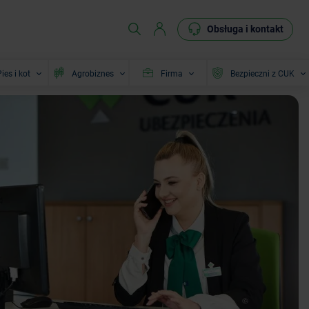
Obsługa i kontakt
ies i kot
Agrobiznes
Firma
Bezpieczni z CUK