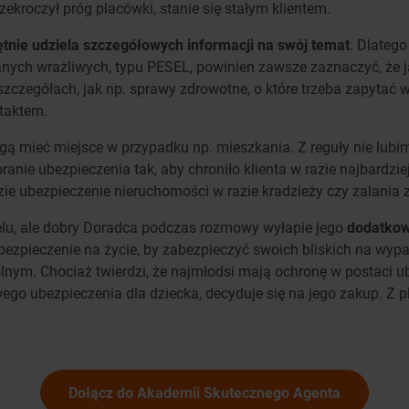
zekroczył próg placówki, stanie się stałym klientem.
ętnie udziela szczegółowych informacji na swój temat
. Dlateg
anych wrażliwych, typu PESEL, powinien zawsze zaznaczyć, że j
szczegółach, jak np. sprawy zdrowotne, o które trzeba zapytać w
taktem.
gą mieć miejsce w przypadku np. mieszkania. Z reguły nie lubim
obranie ubezpieczenia tak, aby chroniło klienta w razie najbard
ie ubezpieczenie nieruchomości w razie kradzieży czy zalania z
elu, ale dobry Doradca podczas rozmowy wyłapie jego
dodatkow
ubezpieczenie na życie, by zabezpieczyć swoich bliskich na wy
kolnym. Chociaż twierdzi, że najmłodsi mają ochronę w postaci
wego ubezpieczenia dla dziecka, decyduje się na jego zakup. Z
Dołącz do Akademii Skutecznego Agenta