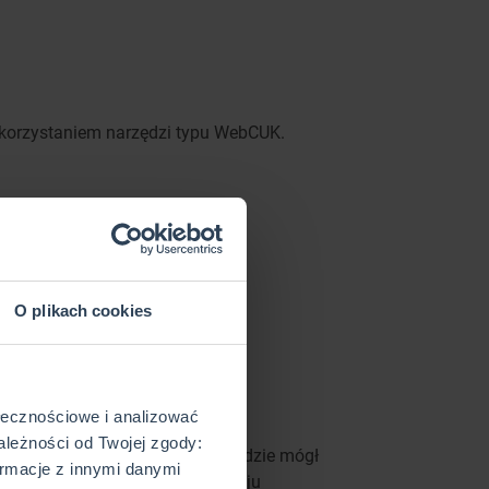
ykorzystaniem narzędzi typu WebCUK.
O plikach cookies
ołecznościowe i analizować
ależności od Twojej zgody:
fert dostępnych na rynku, ale będzie mógł
rmacje z innymi danymi
oże wywnioskować, jakiego rodzaju