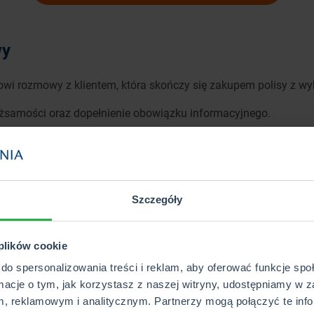
wy
owi rozmowy z klientem, która skończy się zakupem polisy z w
tożsamości oraz dopełnienie obowiązku informacyjnego.
worzenie mapy potrzeb i wyłuskanie głównej potrzeby.
po uprzednim pozyskaniu niezbędnych zgód.
Szczegóły
rzeby.
 plików cookie
do spersonalizowania treści i reklam, aby oferować funkcje sp
rmacje o tym, jak korzystasz z naszej witryny, udostępniamy w z
emu WebCUK Agent nie tylko szybko i łatwo dokona kalkulacji o
, reklamowym i analitycznym. Partnerzy mogą połączyć te info
dokonanie analizy potrzeb. Na podstawie historycznych polis m