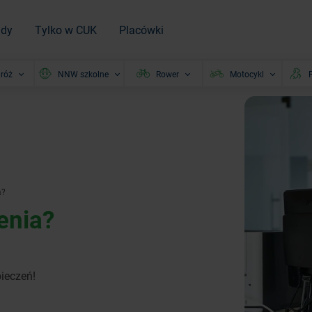
ady
Tylko w CUK
Placówki
róż
NNW szkolne
Rower
Motocykl
P
a?
enia?
pieczeń!