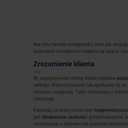
Nie tylko twarde umiejętności, takie jak obsłu
wszystkim umiejętności miękkie są ważne. Dl
Zrozumienie klienta
By zaproponować ofertę, trzeba najpierw
pozna
sellingu. Warto prowadzić tak spotkanie, by co
zanudza i angażuje. Tylko wyłuskując z rozmow
zdecyduje.
Pamiętaj, że klient może mieć
fragmentaryczną
jest
zbudowanie zaufania
i przeświadczenia, ż
rozmawiając z klientem nie powinien atakować