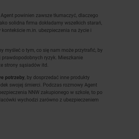
o Agent powinien zawsze tłumaczyć, dlaczego
ako solidna firma dokładamy wszelkich starań,
 kontekście m.in. ubezpieczenia na życie i
y myśleć o tym, co się nam może przytrafić, by
ziej prawdopodobnych ryzyk. Mieszkanie
e strony sąsiadów itd.
e potrzeby
, by dosprzedać inne produkty
padek swojej śmierci. Podczas rozmowy Agent
 ubezpieczenia NNW zakupionego w szkole, to po
 placówki wychodzi zarówno z ubezpieczeniem