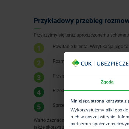
Przykładowy przebieg rozmo
Przyjrzyjmy się teraz uproszczonemu schemat
Powitanie klienta. Weryfikacja jego 
1
Rozmowa na temat potrzeb klienta. T
2
Przygotowanie kalkulacji w WebCUK 
3
Zgoda
Przedstawienie oferty do głównej pot
4
Niniejsza strona korzysta z
Sprzedaż polisy.
5
Wykorzystujemy pliki cookie 
ruch w naszej witrynie. Info
Warto zaznaczyć, że dzięki wykorzystaniu syst
partnerom społecznościowym
także skorzystać z modułu, który ułatwi nam 