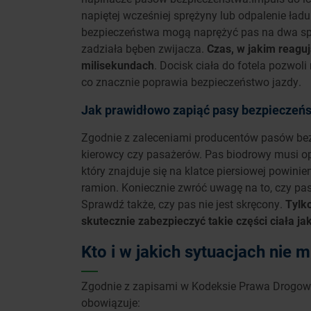
napiętej wcześniej sprężyny lub odpalenie ład
bezpieczeństwa mogą naprężyć pas na dwa sp
zadziała bęben zwijacza.
Czas, w jakim reagu
milisekundach
. Docisk ciała do fotela pozwo
co znacznie poprawia bezpieczeństwo jazdy.
Jak prawidłowo zapiąć pasy bezpieczeń
Zgodnie z zaleceniami producentów pasów bez
kierowcy czy pasażerów. Pas biodrowy musi opi
który znajduje się na klatce piersiowej powini
ramion. Koniecznie zwróć uwagę na to, czy pas 
Sprawdź także, czy pas nie jest skręcony.
Tylk
skutecznie zabezpieczyć takie części ciała ja
Kto i w jakich sytuacjach nie
Zgodnie z zapisami w Kodeksie Prawa Drogow
obowiązuje: