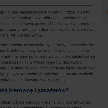
apina pasy bezpieczeństwa w samochodzie. Niestety
owiązek zapinania pasów traktują jako niepotrzebną
Jeszcze do niedawna jedynie 83% kierowców pamiętało
ym kampaniom promującym dbanie o swoje bezpieczeństwo
znej, ten odsetek wzrósł.
zamontowane w celu ochrony kierowcy i pasażerów. Bez
odzie kolorowe pasy bezpieczeństwa, czy są one po
! Zapinamy pasy po to, żeby zabezpieczyć siebie i swoją
 której może dojść w wyniku wypadku drogowego.
egulują przepisy
w dalszym ciągu nie każdy się do tych
pięte pasy w samochodzie, jak chronią nas one w chwili
płaty odszkodowania w takiej sytuacji.
nią kierowcę i pasażerów?
dniania życia kierowcy – ma na celu jego ratowanie.
 poczucie bezpieczeństwa i chronią nas przed