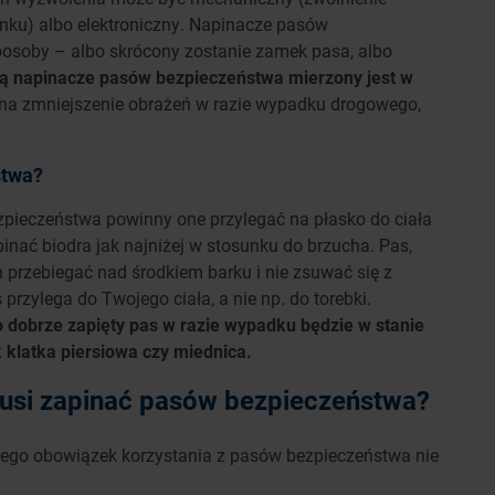
unku) albo elektroniczny. Napinacze pasów
osoby – albo skrócony zostanie zamek pasa, albo
ją napinacze pasów bezpieczeństwa mierzony jest w
li na zmniejszenie obrażeń w razie wypadku drogowego,
stwa?
pieczeństwa powinny one przylegać na płasko do ciała
nać biodra jak najniżej w stosunku do brzucha. Pas,
en przebiegać nad środkiem barku i nie zsuwać się z
przylega do Twojego ciała, a nie np. do torebki.
o dobrze zapięty pas w razie wypadku będzie w stanie
k klatka piersiowa czy miednica.
 musi zapinać pasów bezpieczeństwa?
ego obowiązek korzystania z pasów bezpieczeństwa nie