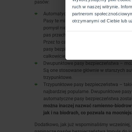
pasów:
ruch w naszej witrynie. Info
Automatyczne pasy bezpieczeństwa – taki
partnerom społecznościowym
Pasy te miały ułatwiać życie i zmuszać p
otrzymanymi od Ciebie lub u
pomysł nie okazał się tak dobry, jak zakł
pas przechodzący przez klatkę piersiową. 
Przez to cała konstrukcja była mniej wyg
pasy bezpieczeństwa nie przyjęły się tak 
całkowicie zniknęły z rynku.
Dwupunktowe pasy bezpieczeństwa – można
Są one stosowane głównie w starszych aut
trzypunktowe.
Trzypunktowe pasy bezpieczeństwa – taki
najbardziej popularne. Dwupunktowe pas
automatyczne pasy bezpieczeństwa został
można inaczej nazwać ramienno-biodrowym
jak i na biodrach, co pozwala na mocniej
Dodatkowo, jak już wspominaliśmy wcześniej,
napinacze pasów bezpieczeństwa.Impuls do i