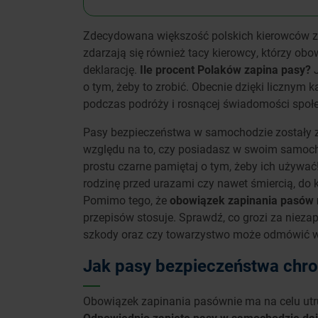
Zdecydowana większość polskich kierowców z
zdarzają się również tacy kierowcy, którzy ob
deklarację.
Ile procent Polaków zapina pasy?
o tym, żeby to zrobić. Obecnie dzięki liczn
podczas podróży i rosnącej świadomości społec
Pasy bezpieczeństwa w samochodzie zostały 
względu na to, czy posiadasz w swoim samoch
prostu czarne pamiętaj o tym, żeby ich używać
rodzinę przed urazami czy nawet śmiercią, do
Pomimo tego, że
obowiązek zapinania pasów r
przepisów stosuje. Sprawdź, co grozi za nieza
szkody oraz czy towarzystwo może odmówić wy
Jak pasy bezpieczeństwa chro
Obowiązek zapinania pasównie ma na celu utru
Odpowiednio zapięte pasy w samochodzie dają