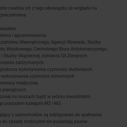
tóre zwalnia ich z tego obowiązku ze względu na
pieczeństwa.
asażera.
olenia i egzaminowania.
ieczeństwa Wewnętrznego, Agencji Wywiadu, Służby
u Wojskowego, Centralnego Biura Antykorupcyjnego,
i Służby Więziennej, żołnierza Sił Zbrojnych
wożenia zatrzymanych.
 podczas wykonywania czynności służbowych.
s wykonywania czynności ochronnych.
 pomocy medycznej.
 pieniężnych.
ożonej na noszach bądź w wózku inwalidzkim.
go pojazdem kategorii M2 i M3.
tający z samochodów są zobligowani do spełniania
o do zasady motocykle nie posiadają pasów