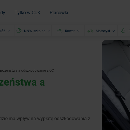
ady
Tylko w CUK
Placówki
róż
NNW szkolne
Rower
Motocykl
P
pieczeństwa a odszkodowanie z OC
zeństwa a
dzie ma wpływ na wypłatę odszkodowania z