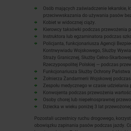
Osób mających zaświadczenie lekarskie, k
przeciwwskazania do używania pasów bez
Kobiet w widocznej ciąży.
Kierowcy taksówki podczas przewożenia p
Instruktora lub egzaminatora podczas szk
Policjanta, funkcjonariusza Agencji Bezp
Kontrwywiadu Wojskowego, Służby Wywiad
Straży Granicznej, Służby Celno-Skarbowej 
Rzeczypospolitej Polskiej — podczas prze
Funkcjonariusza Służby Ochrony Państwa
Żołnierza Żandarmerii Wojskowej podcza
Zespołu medycznego w czasie udzielania
Konwojenta podczas przewożenia wartości
Osoby chorej lub niepełnosprawnej przew
Dziecka w wieku poniżej 3 lat przewożone
Pozostali uczestnicy ruchu drogowego, korzys
obowiązku zapinania pasów podczas jazdy. C