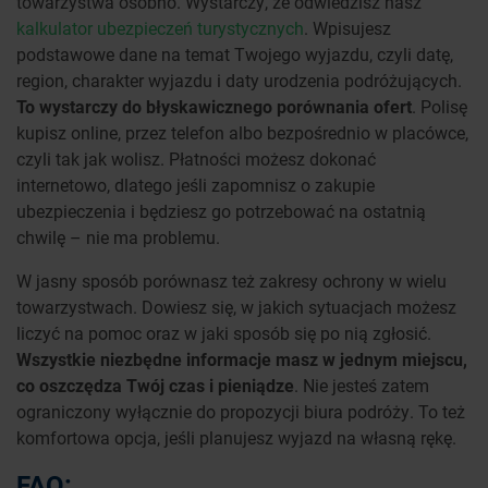
towarzystwa osobno. Wystarczy, że odwiedzisz nasz
kalkulator ubezpieczeń turystycznych
. Wpisujesz
podstawowe dane na temat Twojego wyjazdu, czyli datę,
region, charakter wyjazdu i daty urodzenia podróżujących.
To wystarczy do błyskawicznego porównania ofert
. Polisę
kupisz online, przez telefon albo bezpośrednio w placówce,
czyli tak jak wolisz. Płatności możesz dokonać
internetowo, dlatego jeśli zapomnisz o zakupie
ubezpieczenia i będziesz go potrzebować na ostatnią
chwilę – nie ma problemu.
W jasny sposób porównasz też zakresy ochrony w wielu
towarzystwach. Dowiesz się, w jakich sytuacjach możesz
liczyć na pomoc oraz w jaki sposób się po nią zgłosić.
Wszystkie niezbędne informacje masz w jednym miejscu,
co oszczędza Twój czas i pieniądze
. Nie jesteś zatem
ograniczony wyłącznie do propozycji biura podróży. To też
komfortowa opcja, jeśli planujesz wyjazd na własną rękę.
FAQ: