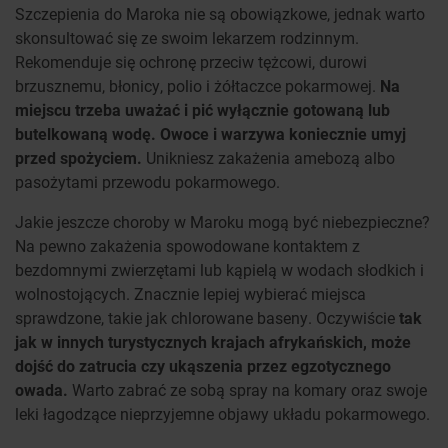
Szczepienia do Maroka nie są obowiązkowe, jednak warto
skonsultować się ze swoim lekarzem rodzinnym.
Rekomenduje się ochronę przeciw tężcowi, durowi
brzusznemu, błonicy, polio i żółtaczce pokarmowej.
Na
miejscu trzeba uważać i pić wyłącznie gotowaną lub
butelkowaną wodę. Owoce i warzywa koniecznie umyj
przed spożyciem.
Unikniesz zakażenia amebozą albo
pasożytami przewodu pokarmowego.
Jakie jeszcze choroby w Maroku mogą być niebezpieczne?
Na pewno zakażenia spowodowane kontaktem z
bezdomnymi zwierzętami lub kąpielą w wodach słodkich i
wolnostojących. Znacznie lepiej wybierać miejsca
sprawdzone, takie jak chlorowane baseny. Oczywiście
tak
jak w innych turystycznych krajach afrykańskich, może
dojść do zatrucia czy ukąszenia przez egzotycznego
owada.
Warto zabrać ze sobą spray na komary oraz swoje
leki łagodzące nieprzyjemne objawy układu pokarmowego.