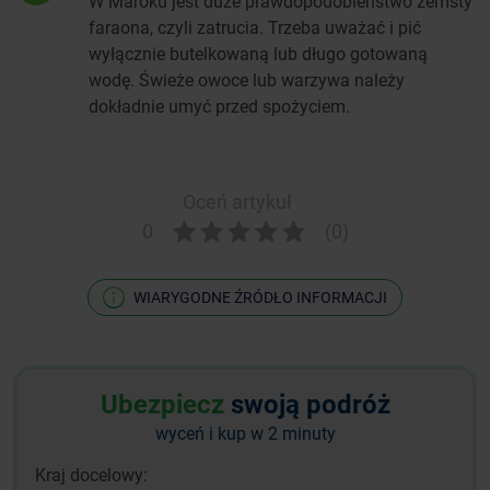
W Maroku jest duże prawdopodobieństwo zemsty
faraona, czyli zatrucia. Trzeba uważać i pić
wyłącznie butelkowaną lub długo gotowaną
wodę. Świeże owoce lub warzywa należy
dokładnie umyć przed spożyciem.
Oceń artykuł
0
(0)
WIARYGODNE ŹRÓDŁO INFORMACJI
Ubezpiecz
swoją podróż
wyceń i kup w 2 minuty
Kraj docelowy: