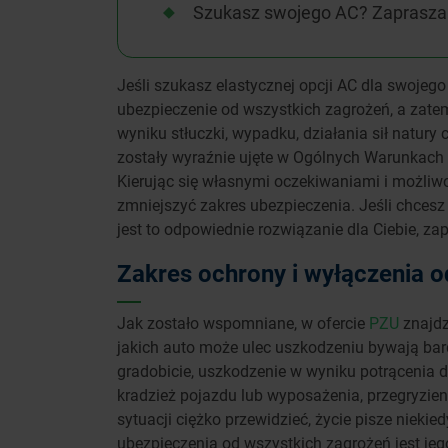
Szukasz swojego AC? Zaprasz
Jeśli szukasz elastycznej opcji AC dla swojego 
ubezpieczenie od wszystkich zagrożeń, a zate
wyniku stłuczki, wypadku, działania sił natury 
zostały wyraźnie ujęte w Ogólnych Warunkach 
Kierując się własnymi oczekiwaniami i możli
zmniejszyć zakres ubezpieczenia. Jeśli chcesz
jest to odpowiednie rozwiązanie dla Ciebie, za
Zakres ochrony i wyłączenia 
Jak zostało wspomniane, w ofercie
PZU
znajd
jakich auto może ulec uszkodzeniu bywają bard
gradobicie, uszkodzenie w wyniku potrącenia dz
kradzież pojazdu lub wyposażenia, przegryzieni
sytuacji ciężko przewidzieć, życie pisze nieki
ubezpieczenia od wszystkich zagrożeń jest jeg