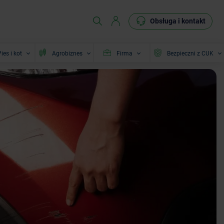
Obsługa i kontakt
ies i kot
Agrobiznes
Firma
Bezpieczni z CUK