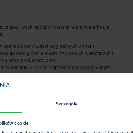
ydujesz, w jaki sposób zostanie naprawione Twoje
ty:
 oparciu o ceny części oryginalnych; wariant
rwisują auto głównie w autoryzowanych warsztatach i
oną przez producenta auta;
te zamienniki o jakości odpowiadającej oryginalnym
acowane w oparciu o ceny części oryginalnych
sploatacji pojazdu;
części oryginalnych bez pomniejszania o amortyzację
 jednym z partnerskich warsztatów PZU.
Szczegóły
le wybierzesz naprawę w warsztacie innym niż partnerski,
podstawie wyceny dokonanej przez PZU.
 plików cookie
To ważne!
do spersonalizowania treści i reklam, aby oferować funkcje sp