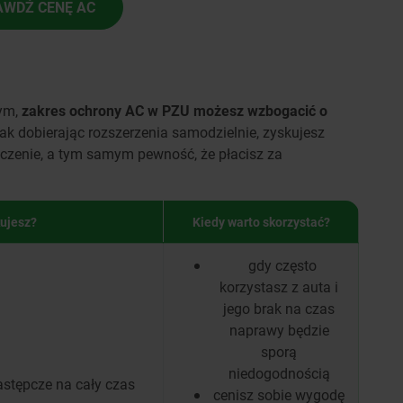
AWDŹ CENĘ AC
nym,
zakres ochrony AC w PZU możesz wzbogacić o
ak dobierając rozszerzenia samodzielnie, zyskujesz
eczenie, a tym samym pewność, że płacisz za
.
ujesz?
Kiedy warto skorzystać?
gdy często
korzystasz z auta i
jego brak na czas
naprawy będzie
sporą
niedogodnością
stępcze na cały czas
cenisz sobie wygodę