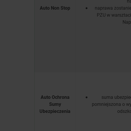
n
Auto Non Stop
naprawa zostani
PZU w warsztaci
Nap
Auto Ochrona
suma ubezpiec
Sumy
pomniejszona o wy
Ubezpieczenia
odsz