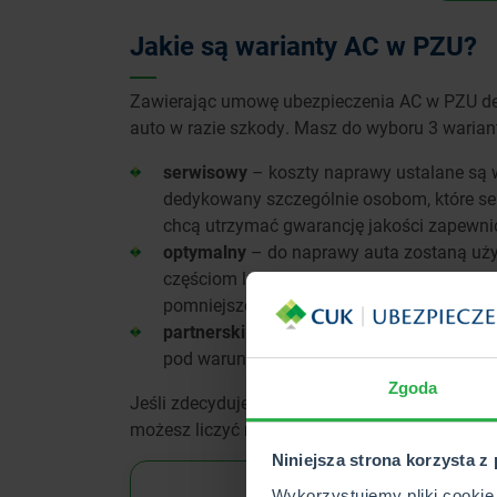
Jakie są warianty AC w PZU?
Zawierając umowę ubezpieczenia AC w PZU dec
auto w razie szkody. Masz do wyboru 3 warian
serwisowy
– koszty naprawy ustalane są w
dedykowany szczególnie osobom, które se
chcą utrzymać gwarancję jakości zapewni
optymalny
– do naprawy auta zostaną uży
częściom lub koszty naprawy zostaną osz
pomniejszonych w zależności od okresu ek
partnerski
– naprawa nastąpi przy użyciu 
pod warunkiem, że będzie miała miejsce w
Zgoda
Jeśli zdecydujesz się na wariant partnerski, a
możesz liczyć na odszkodowanie ustalone na 
Niniejsza strona korzysta z
Wykorzystujemy pliki cookie 