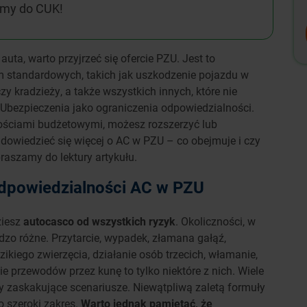
amy do CUK!
auta, warto przyjrzeć się ofercie PZU. Jest to
m standardowych, takich jak uszkodzenie pojazdu w
czy kradzieży, a także wszystkich innych, które nie
Ubezpieczenia jako ograniczenia odpowiedzialności.
wościami budżetowymi, możesz rozszerzyć lub
 dowiedzieć się więcej o AC w PZU – co obejmuje i czy
praszamy do lektury artykułu.
odpowiedzialności AC w PZU
ziesz
autocasco od wszystkich ryzyk
. Okoliczności, w
zo różne. Przytarcie, wypadek, złamana gałąź,
ikiego zwierzęcia, działanie osób trzecich, włamanie,
e przewodów przez kunę to tylko niektóre z nich. Wiele
edy zaskakujące scenariusze. Niewątpliwą zaletą formuły
o szeroki zakres.
Warto jednak pamiętać, że