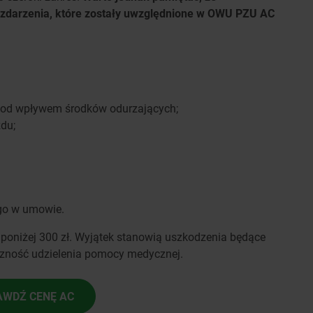
a zdarzenia, które zostały uwzględnione w OWU PZU AC
 pod wpływem środków odurzających;
du;
go w umowie.
 poniżej 300 zł. Wyjątek stanowią uszkodzenia będące
czność udzielenia pomocy medycznej.
AWDŹ CENĘ AC