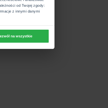
ależności od Twojej zgody:
rmacje z innymi danymi
ezwól na wszystkie