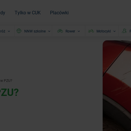
ady
Tylko w CUK
Placówki
róż
NNW szkolne
Rower
Motocykl
P
 w PZU?
PZU?