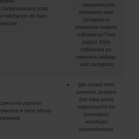
aprawy
– ubezpieczyciel
e zorganizowana przez
podstawia auto
e należącym do Sieci
zastępcze w
rawczej
umówione miejsce,
odholowuje Twój
pojazd, który
odbierzesz po
naprawie, oddając
auto zastępcze
gdy chcesz mieć
pewność, że jedna
(lub kilka szkód
zenia nie zostanie
częściowych) nie
płacone w razie szkody
pomniejszy
kodowanie
wysokości
odszkodowania