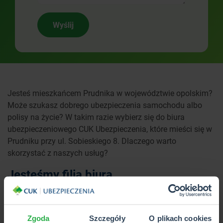
Wyślij
Jesteś mieszkańcem Prudnika w województwie opolskim?
Może szukasz dobrego ubezpieczenia samochodu albo
polisy na życie? W takim razie wybierz się do biura
ubezpieczeniowego CUK Ubezpieczenia, które mieści się w
Prudniku przy ul. Sobieskiego 8. Dlaczego warto
skorzystać z naszych usług?
Jesteśmy filią biura
ubezpieczeniowego z dużym
doświadczeniem
Zgoda
Szczegóły
O plikach cookies