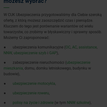
możesz wybrać?
W CUK Ubezpieczenia przygotowaliśmy dla Ciebie szeroką
ofertę, z którą możesz zaoszczędzić czas i pieniądze.
Kluczem do tego jest porównanie wariantów od wielu
towarzystw, co zrobimy w błyskawiczny i sprawny sposób.
Możemy Ci zaproponować:
● ubezpieczenia komunikacyjne (
OC
,
AC
,
assistance
,
NNW
,
ubezpieczenie szyb
i
GAP
),
● zabezpieczenie nieruchomości (
ubezpieczenie
mieszkania
, domu, domku letniskowego, budynku w
budowie),
●
ubezpieczenie motocykla
,
●
ubezpieczenie roweru
,
●
polisy na życie i zdrowie
(w tym
NNW szkolne
),