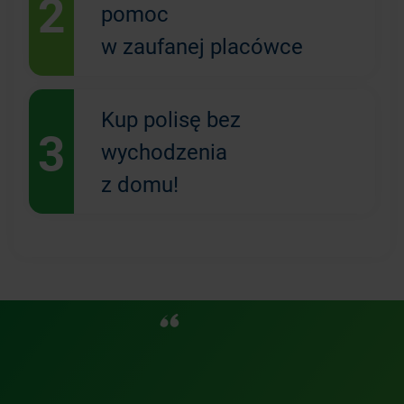
2
pomoc
w zaufanej placówce
Kup polisę bez
3
wychodzenia
z domu!