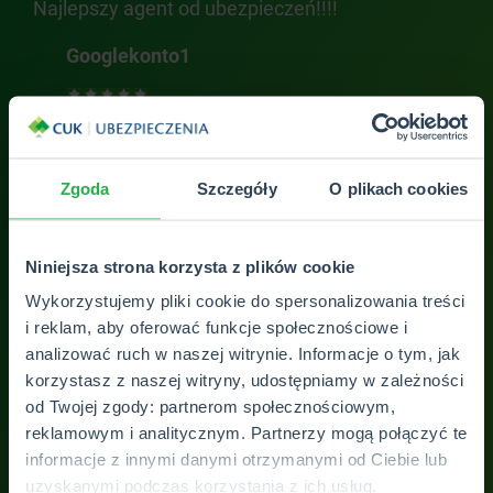
Najlepszy agent od ubezpieczeń!!!!
Sta
Pol
Googlekonto1
ZOBACZ WSZYSTKIE OPINIE
Zgoda
Szczegóły
O plikach cookies
Niniejsza strona korzysta z plików cookie
Wykorzystujemy pliki cookie do spersonalizowania treści
i reklam, aby oferować funkcje społecznościowe i
analizować ruch w naszej witrynie. Informacje o tym, jak
korzystasz z naszej witryny, udostępniamy w zależności
Skontaktuj się z
od Twojej zgody: partnerom społecznościowym,
reklamowym i analitycznym. Partnerzy mogą połączyć te
placówką
informacje z innymi danymi otrzymanymi od Ciebie lub
uzyskanymi podczas korzystania z ich usług.