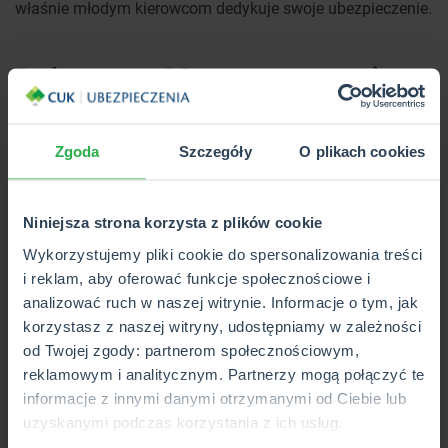
właśnie młodym kierowcom dedykuje swoje ubezpieczenie.
Podstawowe OC oraz rozszerzenia
Zakres ochrony OC
jest dokładnie taki sam jak u innych
ubezpieczycieli. Do dyspozycji masz jednak liczne dodatki,
Zgoda
Szczegóły
O plikach cookies
takie jak NNW kierowcy i pasażera.
You Can Drive
gwarantuje wypłaty świadczenia za trwały uszczerbek na
zdrowiu oraz ewentualną śmierć. Sumy ubezpieczenia
Niniejsza strona korzysta z plików cookie
możesz dopasować do swoich potrzeb. Kolejnym
Wykorzystujemy pliki cookie do spersonalizowania treści
rozszerzeniem jest ubezpieczenie szyb. Ubezpieczyciel
i reklam, aby oferować funkcje społecznościowe i
współpracuje z wieloma serwisami, które specjalizują się w
analizować ruch w naszej witrynie. Informacje o tym, jak
naprawie i wymianie oszklenia w aucie. Towarzystwo
korzystasz z naszej witryny, udostępniamy w zależności
gwarantuje zwrot wszelkich kosztów.
od Twojej zgody: partnerom społecznościowym,
reklamowym i analitycznym. Partnerzy mogą połączyć te
Assistance także jest w ofercie
You Can Drive
. Do wyboru
informacje z innymi danymi otrzymanymi od Ciebie lub
masz wariant podstawowy, który obejmuje awarię,
uzyskanymi podczas korzystania z ich usług.
uruchomienie samochodu oraz holowanie, a także