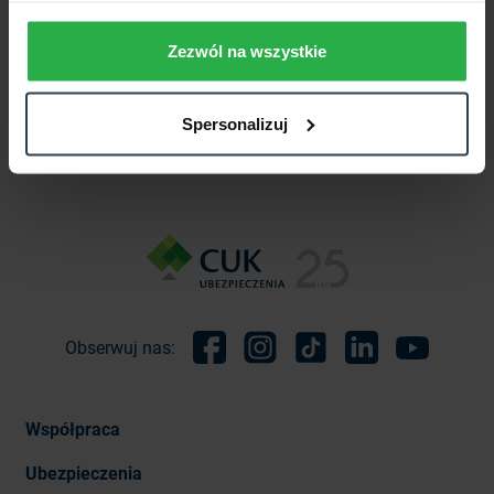
rozszerzony, który dodatkowo zapewnia pojazd zastępczy
oraz zakwaterowanie.
Zezwól na wszystkie
WIARYGODNE ŹRÓDŁO INFORMACJI
Spersonalizuj
Obserwuj nas:
Facebook
Instagram
TikTok
Linkedin
Youtube
Współpraca
Ubezpieczenia