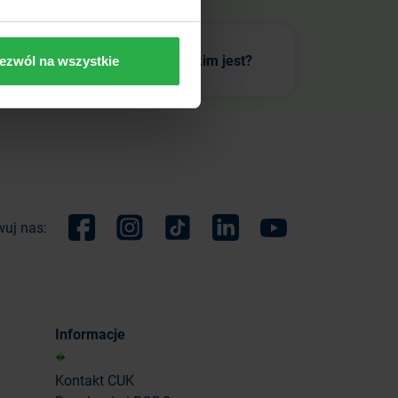
ń –
Multiagent – kim jest?
ezwól na wszystkie
uj nas:
Facebook
Instagram
TikTok
Linkedin
Youtube
Informacje
Kontakt CUK