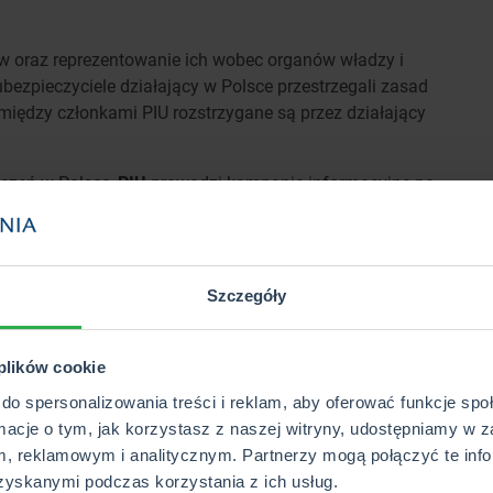
w oraz reprezentowanie ich wobec organów władzy i
ubezpieczyciele działający w Polsce przestrzegali zasad
 między członkami PIU rozstrzygane są przez działający
eczeń w Polsce,
PIU
prowadzi kampanie informacyjne na
 płynących z ubezpieczania się. Tę ostatnią misję
adząc blogi np. nawypadekgdy.pl.
ynarodowej, współpracując z towarzystwami z innych
Szczegóły
wo Unii Europejskiej). W kraju natomiast ściśle
czeniowy Fundusz Gwarancyjny, Polskie Biuro
 odpowiadającym za Centralną Ewidencję Pojazdów i
 plików cookie
do spersonalizowania treści i reklam, aby oferować funkcje sp
rmacje o tym, jak korzystasz z naszej witryny, udostępniamy w z
Sprawdź powiązane hasła
, reklamowym i analitycznym. Partnerzy mogą połączyć te info
zyskanymi podczas korzystania z ich usług.