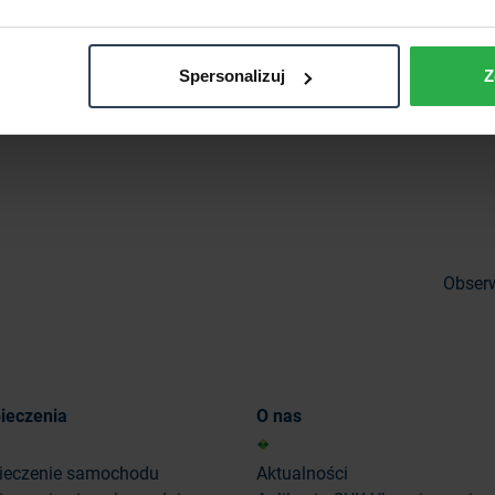
asekuracja czynna – co to
Towarzystwo ubezpiecze
Spersonalizuj
Z
jest?
czym jest?
Obserw
ieczenia
O nas
ieczenie samochodu
Aktualności