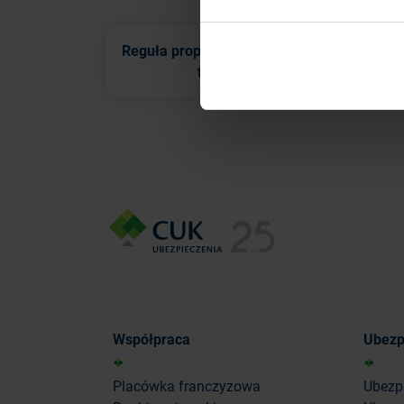
Reguła proporcjonalności – co
Re
to jest?
Współpraca
Ubezp
Placówka franczyzowa
Ubezp