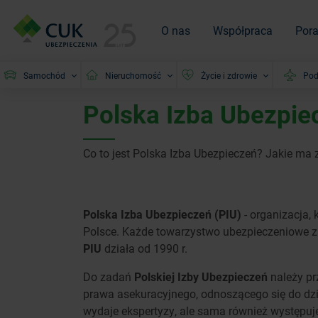
O nas
Współpraca
Por
Samochód
Nieruchomość
Życie i zdrowie
Pod
Polska Izba Ubezpiec
Co to jest Polska Izba Ubezpieczeń? Jakie m
Polska Izba Ubezpieczeń (PIU)
- organizacja, 
Polsce. Każde towarzystwo ubezpieczeniowe za
PIU
działa od 1990 r.
Do zadań
Polskiej Izby Ubezpieczeń
należy pr
prawa asekuracyjnego, odnoszącego się do dz
wydaje ekspertyzy, ale sama również występuj