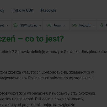
ady
Tylko w CUK
Placówki
róż
NNW szkolne
Rower
Motocykl
P
zeń – co to jest?
a zadanie? Sprawdź definicję w naszym Słowniku Ubezpieczeni
która zrzesza wszystkich ubezpieczycieli, działających w
rejestrowane w Polsce musi należeć do tej organizacji.
zede wszystkim wspieranie ustawodawcy przy tworzeniu
iedziny ubezpieczeń.
PIU
ocenia nowe dokumenty,
e z własnymi projektami, mając na względzie