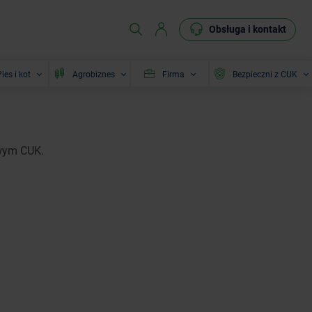
Obsługa i kontakt
ies i kot
Agrobiznes
Firma
Bezpieczni z CUK
owym CUK.