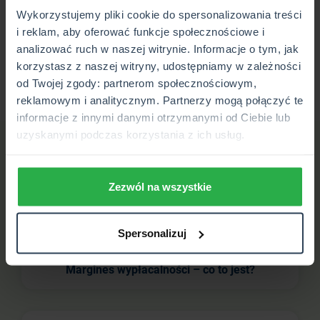
o dopłatach do ubezpieczeń upraw rolnych i zwierząt
Wykorzystujemy pliki cookie do spersonalizowania treści
gospodarskich, ustawy o ubezpieczeniach obowiązkowych,
i reklam, aby oferować funkcje społecznościowe i
Ubezpieczeniowym Funduszu Gwarancyjnym i Polskim
analizować ruch w naszej witrynie. Informacje o tym, jak
Biurze Ubezpieczycieli Komunikacyjnych.
korzystasz z naszej witryny, udostępniamy w zależności
od Twojej zgody: partnerom społecznościowym,
reklamowym i analitycznym. Partnerzy mogą połączyć te
informacje z innymi danymi otrzymanymi od Ciebie lub
uzyskanymi podczas korzystania z ich usług.
Sprawdź powiązane hasła
Zezwól na wszystkie
Zadośćuczynienie – co to jest?
Spersonalizuj
Margines wypłacalności – co to jest?