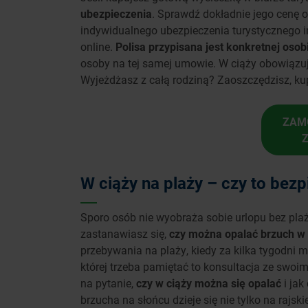
ubezpieczenia
. Sprawdź dokładnie jego cenę o
indywidualnego ubezpieczenia turystycznego in
online.
Polisa
przypisana jest konkretnej osob
osoby na tej samej umowie. W ciąży obowiązuj
Wyjeżdżasz z całą rodziną? Zaoszczędzisz, kup
ZAM
W ciąży na plaży – czy to bez
Sporo osób nie wyobraża sobie urlopu bez plaży
zastanawiasz się,
czy można opalać brzuch w
przebywania na plaży, kiedy za kilka tygodni 
której trzeba pamiętać to konsultacja ze swo
na pytanie,
czy w ciąży można się opalać
i jak
brzucha na słońcu dzieje się nie tylko na rajsk