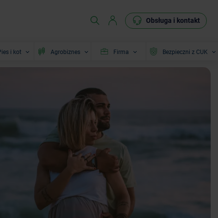
Obsługa i kontakt
ies i kot
Agrobiznes
Firma
Bezpieczni z CUK