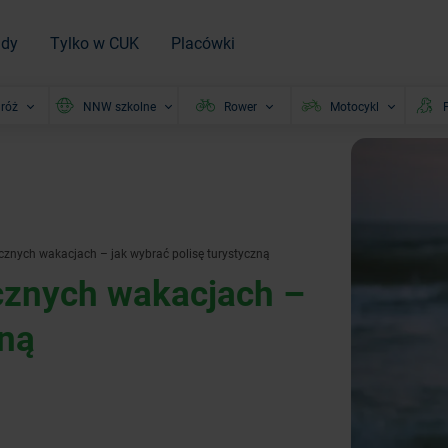
ady
Tylko w CUK
Placówki
róż
NNW szkolne
Rower
Motocykl
P
znych wakacjach – jak wybrać polisę turystyczną
cznych wakacjach –
zną