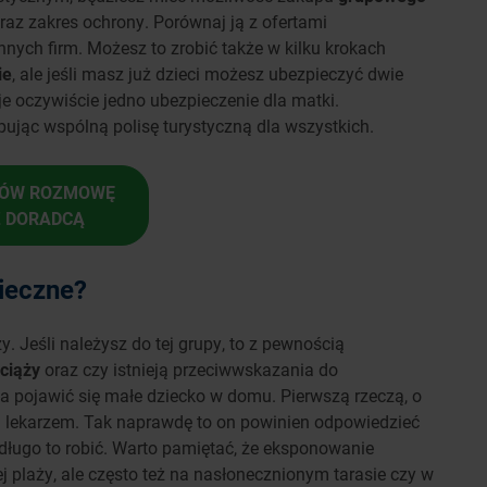
raz zakres ochrony. Porównaj ją z ofertami
nych firm. Możesz to zrobić także w kilku krokach
ie
, ale jeśli masz już dzieci możesz ubezpieczyć dwie
e oczywiście jedno ubezpieczenie dla matki.
ując wspólną polisę turystyczną dla wszystkich.
ÓW ROZMOWĘ
Z DORADCĄ
pieczne?
. Jeśli należysz do tej grupy, to z pewnością
 ciąży
oraz czy istnieją przeciwwskazania do
ma pojawić się małe dziecko w domu. Pierwszą rzeczą, o
im lekarzem. Tak naprawdę to on powinien odpowiedzieć
 długo to robić. Warto pamiętać, że eksponowanie
iej plaży, ale często też na nasłonecznionym tarasie czy w