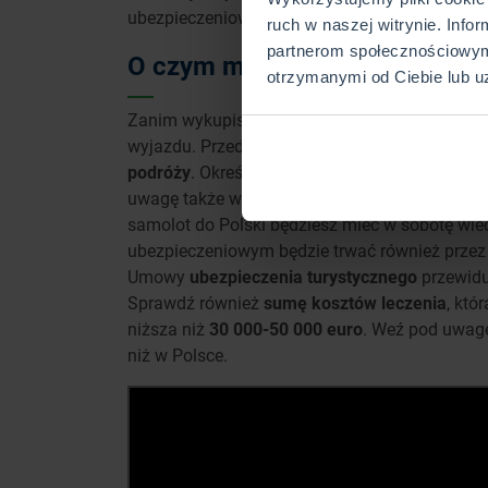
ubezpieczeniowego, kiedy wystąpi trwały uszc
ruch w naszej witrynie. Info
partnerom społecznościowym
O czym musisz pamiętać kupuj
otrzymanymi od Ciebie lub u
Zanim wykupisz
ubezpieczenie turystyczne,
mu
wyjazdu. Przede wszystkim, podczas podpisyw
podróży
. Określ też czas trwania polisy, któr
uwagę także wszelkie opóźnienia, które mogą si
samolot do Polski będziesz mieć w sobotę wi
ubezpieczeniowym będzie trwać również przez 
Umowy
ubezpieczenia turystycznego
przewidu
Sprawdź również
sumę kosztów leczenia
, któ
niższa niż
30 000-50 000 euro
. Weź pod uwagę
niż w Polsce.