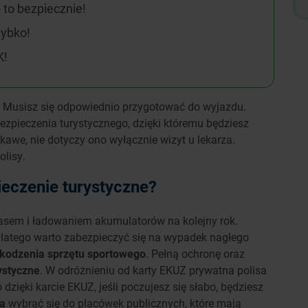
 to bezpiecznie!
zybko!
K!
ą? Musisz się odpowiednio przygotować do wyjazdu.
zpieczenia turystycznego, dzięki któremu będziesz
awe, nie dotyczy ono wyłącznie wizyt u lekarza.
lisy.
eczenie turystyczne?
zasem i ładowaniem akumulatorów na kolejny rok.
, dlatego warto zabezpieczyć się na wypadek nagłego
kodzenia sprzętu sportowego
. Pełną ochronę oraz
ystyczne
. W odróżnieniu od karty EKUZ prywatna polisa
zięki karcie EKUZ, jeśli poczujesz się słabo, będziesz
ia
wybrać się do placówek publicznych, które mają