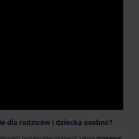
e dla rodziców i dziecka osobno?
ystycznym, będziesz mieć możliwość zakupu
grupowego