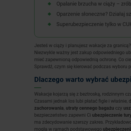
Opalanie brzucha w ciąży – zrób
Oparzenie słoneczne? Działaj s
Superubezpieczenie tylko w CU
Jesteś w ciąży i planujesz wakacje za granic
Niezwykle ważny jest zakup odpowiedniego ube
mieć zapewnioną odpowiednią ochronę. Co ciek
Sprawdź, czym się kierować podczas wyboru po
Dlaczego warto wybrać ubezpi
Wakacje kojarzą się z beztroską, rodzinnym c
Czasami jednak los lubi płatać figle i właśnie
zachorowania
,
utraty cennego bagażu
czy
usz
bezpieczeństwo zapewni Ci
ubezpieczenie tur
ma zdecydowanie szerszy zakres. Przykładowo d
mogła w ramach podstawowego
ubezpieczen