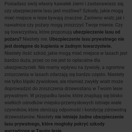
Posiadasz swój własny kawałek ziemi i zastanawiasz się,
czy ubezpieczenie lasu jest możliwe? Szkody, jakie mogą
mieć miejsce w lesie bywają znaczne. Zarówno wiatr, jak i
nawałnice czy pożary mogą zniszczyć Twoje mienie. Czy
są towarzystwa, które proponują
ubezpieczenie lasu od
pożaru?
Niestety nie.
Ubezpieczenie lasu prywatnego nie
jest dostępne do kupienia w żadnym towarzystwie.
Niestety ilość szkód, jakie mogą mieć miejsce w lasach jest
bardzo duża, przez co nie jest to opłacalne dla
ubezpieczycieli. Nie mamy wpływu na żywioły, a ogromne
zniszczenia w lasach zdarzają się bardzo często. Niestety
nie tylko klęski żywiołowe, ale również zwykły wiatr może
doprowadzić do zniszczenia drzewostanu w Twoim lesie
prywatnym. W przypadku lasów, które znajdują się blisko
wielkich ośrodków miejsko-przemysłowych istnieje wiele
czynników, które obniżają odporność i kondycję zdrowotną
drzewostanów. Niestety
nie istnieje żadne ubezpieczenie
lasu prywatnego, które mogłoby pokryć szkody
wyrządzone w Twoim lesie.