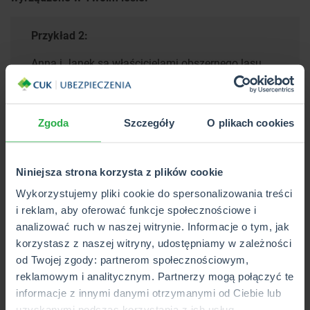
Przykład 2:
Anna i Janek są właścicielami obszernego lasu
prywatnego, który odziedziczyli po swoich
rodzicach. Zawsze starają się dbać o swoje
mienie, a niedawno zaczęli zastanawiać się nad
Zgoda
Szczegóły
O plikach cookies
możliwością ubezpieczenia swojego lasu. W
związku z częstymi klęskami żywiołowymi i
ryzykiem pożarów chcieliby mieć pewność, że ich
Niniejsza strona korzysta z plików cookie
mienie będzie chronione.
Wykorzystujemy pliki cookie do spersonalizowania treści
Postanowili skonsultować się z różnymi
i reklam, aby oferować funkcje społecznościowe i
towarzystwami ubezpieczeniowymi, aby
analizować ruch w naszej witrynie. Informacje o tym, jak
dowiedzieć się, czy istnieje możliwość
korzystasz z naszej witryny, udostępniamy w zależności
ubezpieczenia lasu prywatnego. Niestety, wszyscy
od Twojej zgody: partnerom społecznościowym,
agenci, z którymi rozmawiali, przekazali im tę
reklamowym i analitycznym. Partnerzy mogą połączyć te
samą informację – ubezpieczenie lasu
informacje z innymi danymi otrzymanymi od Ciebie lub
prywatnego nie jest dostępne w żadnym
uzyskanymi podczas korzystania z ich usług.