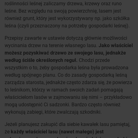
roślinności leśnej zaliczamy drzewa, krzewy oraz runo
leśne. Bez względu na swoją powierzchnię, lasem jest
również grunt, który jest wykorzystywany np. jako szkółka
leśna (czyli przeznaczony na potrzeby gospodarki leśnej).
Przepisy zawarte w ustawie dotyczą głównie możliwości
wycinania drzew na terenie własnego lasu.
Jako właściciel
możesz pozyskiwać drzewo ze swojego lasu, jednakże
według ściśle określonych reguł.
Chodzi przede
wszystkim o to, żeby gospodarka leśna była prowadzona
według spójnego planu. Co do zasady gospodarką leśną
zarządza starosta, jednakże często zdarza się, że powierza
to leśnikom, którzy w ramach swoich zadań pomagają
właścicielom lasów w zajmowaniu się nimi – przykładowo
mogą udostępnić Ci sadzonki. Bardzo często również
wykonują zabiegi, które zwalczają szkodniki.
Jeżeli planujesz zakupić dla siebie kawałek lasu pamiętaj,
że
każdy właściciel lasu (nawet małego) jest