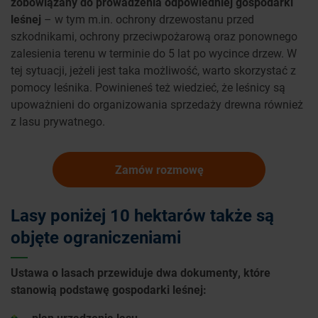
zobowiązany do prowadzenia odpowiedniej gospodarki
leśnej
– w tym m.in. ochrony drzewostanu przed
szkodnikami, ochrony przeciwpożarową oraz ponownego
zalesienia terenu w terminie do 5 lat po wycince drzew. W
tej sytuacji, jeżeli jest taka możliwość, warto skorzystać z
pomocy leśnika. Powinieneś też wiedzieć, że leśnicy są
upoważnieni do organizowania sprzedaży drewna również
z lasu prywatnego.
Zamów rozmowę
Lasy poniżej 10 hektarów także są
objęte ograniczeniami
Ustawa o lasach przewiduje dwa dokumenty, które
stanowią podstawę gospodarki leśnej:
plan urządzenia lasu