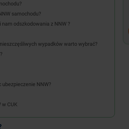
amochodu?
e NNW samochodu?
aci nam odszkodowania z NNW ?
 nieszczęśliwych wypadków warto wybrać?
W?
ąc ubezpieczenie NNW?
W w CUK
?