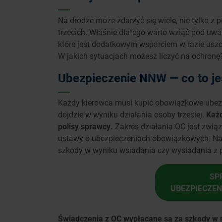
Na drodze może zdarzyć się wiele, nie tylko
trzecich. Właśnie dlatego warto wziąć pod uw
które jest dodatkowym wsparciem w razie uszcz
W jakich sytuacjach możesz liczyć na ochron
Ubezpieczenie NNW — co to je
Każdy kierowca musi kupić obowiązkowe ubezp
dojdzie w wyniku działania osoby trzeciej.
Każd
polisy sprawcy.
Zakres działania OC jest związa
ustawy o ubezpieczeniach obowiązkowych. Naw
szkody w wyniku wsiadania czy wysiadania z po
SP
UBEZPIECZENI
Świadczenia z OC wypłacane są za szkody w 