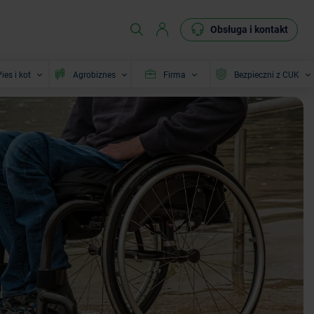
Obsługa i kontakt
ies i kot
Agrobiznes
Firma
Bezpieczni z CUK