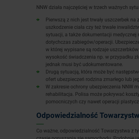
NNW działa najczęściej w trzech ważnych sytu
Pierwszą z nich jest trwały uszczerbek na 
uszkodzenie ciała czy też trwałe inwalid
sytuacji, a także dokumentacji medycznej
dotychczas zabiegów/operacji. Ubezpiecz
w której wypisane są rodzaje uszczerbków n
wysokość świadczenia np. w przypadku zł
jednak musi być udokumentowane.
Drugą sytuacją, która może być następstw
ofert ubezpieczeń rodzina zmarłego lub je
W zakresie ochrony ubezpieczenia NNW mog
rehabilitacja. Polisa może pokrywać koszt
pomocniczych czy nawet operacji plastycz
Odpowiedzialność Towarzystw
Co ważne, odpowiedzialność Towarzystwa z t
czasie poruszania się samochodu. Podobnie j