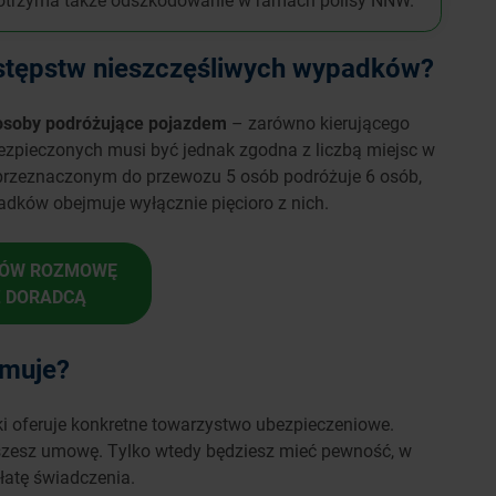
astępstw nieszczęśliwych wypadków?
osoby podróżujące pojazdem
– zarówno kierującego
bezpieczonych musi być jednak zgodna z liczbą miejsc w
 przeznaczonym do przewozu 5 osób podróżuje 6 osób,
dków obejmuje wyłącznie pięcioro z nich.
ÓW ROZMOWĘ
Z DORADCĄ
jmuje?
aki oferuje konkretne towarzystwo ubezpieczeniowe.
szesz umowę. Tylko wtedy będziesz mieć pewność, w
płatę świadczenia.