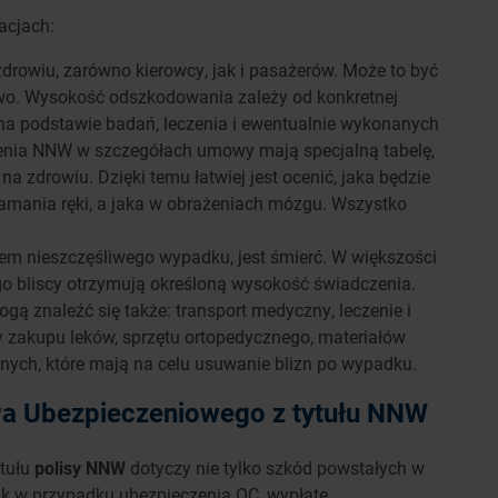
acjach:
zdrowiu, zarówno kierowcy, jak i pasażerów. Może to być
ztwo. Wysokość odszkodowania zależy od konkretnej
 na podstawie badań, leczenia i ewentualnie wykonanych
enia NNW w szczegółach umowy mają specjalną tabelę,
a zdrowiu. Dzięki temu łatwiej jest ocenić, jaka będzie
amania ręki, a jaka w obrażeniach mózgu. Wszystko
em nieszczęśliwego wypadku, jest śmierć. W większości
go bliscy otrzymują określoną wysokość świadczenia.
ą znaleźć się także: transport medyczny, leczenie i
y zakupu leków, sprzętu ortopedycznego, materiałów
nych, które mają na celu usuwanie blizn po wypadku.
a Ubezpieczeniowego z tytułu NNW
ytułu
polisy NNW
dotyczy nie tylko szkód powstałych w
ak w przypadku ubezpieczenia OC, wypłatę