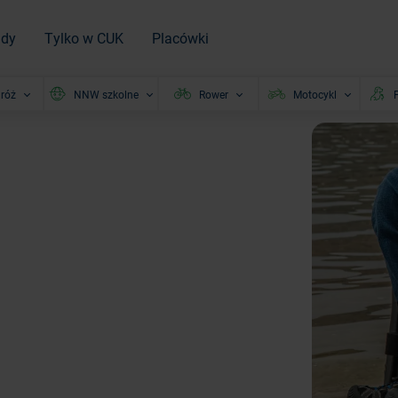
ady
Tylko w CUK
Placówki
róż
NNW szkolne
Rower
Motocykl
P