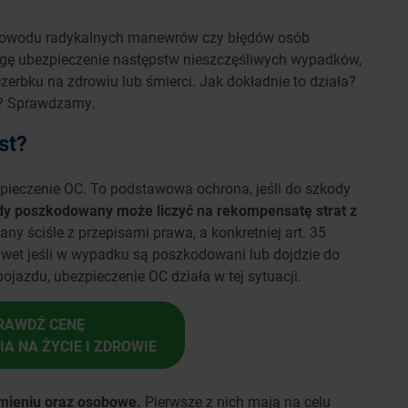
 z powodu radykalnych manewrów czy błędów osób
agę ubezpieczenie następstw nieszczęśliwych wypadków,
erbku na zdrowiu lub śmierci. Jak dokładnie to działa?
ę? Sprawdzamy.
st?
ieczenie OC. To podstawowa ochrona, jeśli do szkody
y poszkodowany może liczyć na rekompensatę strat z
ny ściśle z przepisami prawa, a konkretniej art. 35
et jeśli w wypadku są poszkodowani lub dojdzie do
jazdu, ubezpieczenie OC działa w tej sytuacji.
RAWDŹ CENĘ
A NA ŻYCIE I ZDROWIE
mieniu oraz osobowe.
Pierwsze z nich mają na celu