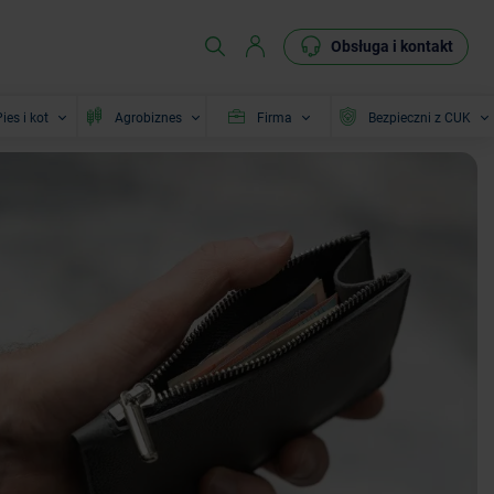
Obsługa i kontakt
ies i kot
Agrobiznes
Firma
Bezpieczni z CUK