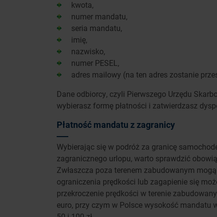
kwota,
numer mandatu,
seria mandatu,
imię,
nazwisko,
numer PESEL,
adres mailowy (na ten adres zostanie przes
Dane odbiorcy, czyli Pierwszego Urzędu Skarb
wybierasz formę płatności i zatwierdzasz dysp
Płatność mandatu z zagranicy
Wybierając się w podróż za granicę samochod
zagranicznego urlopu, warto sprawdzić obowiąz
Zwłaszcza poza terenem zabudowanym mogą one
ograniczenia prędkości lub zagapienie się mo
przekroczenie prędkości w terenie zabudowany
euro, przy czym w Polsce wysokość mandatu 
50 i 100 zł.