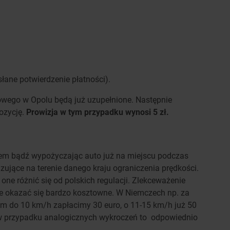
łane potwierdzenie płatności).
owego w Opolu będą już uzupełnione. Następnie
ozycję.
Prowizja w tym przypadku wynosi 5 zł.
em bądź wypożyczając auto już na miejscu podczas
ujące na terenie danego kraju ograniczenia prędkości.
 różnić się od polskich regulacji. Zlekceważenie
że okazać się bardzo kosztowne. W Niemczech np. za
m do 10 km/h zapłacimy 30 euro, o 11-15 km/h już 50
w przypadku analogicznych wykroczeń to odpowiednio