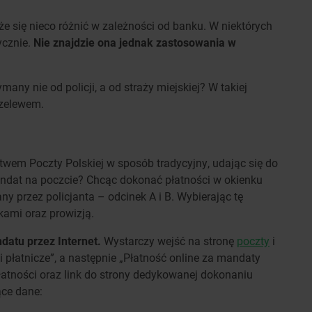
e się nieco różnić w zależności od banku. W niektórych
ycznie.
Nie znajdzie ona jednak zastosowania w
any nie od policji, a od straży miejskiej? W takiej
rzelewem.
wem Poczty Polskiej w sposób tradycyjny, udając się do
mandat na poczcie? Chcąc dokonać płatności w okienku
ny przez policjanta – odcinek A i B. Wybierając tę
kami oraz prowizją.
datu przez Internet.
Wystarczy wejść na stronę
poczty
i
 płatnicze”, a następnie „Płatność online za mandaty
łatności oraz link do strony dedykowanej dokonaniu
ące dane: