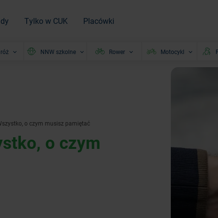
ady
Tylko w CUK
Placówki
róż
NNW szkolne
Rower
Motocykl
P
Wszystko, o czym musisz pamiętać
stko, o czym