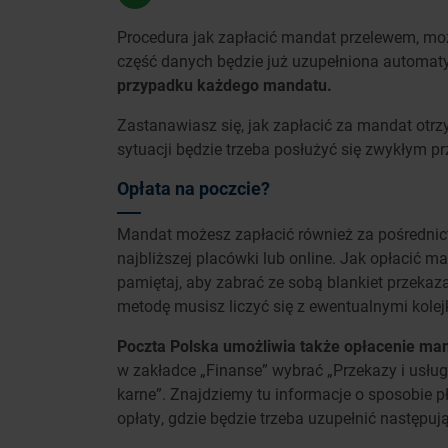
Procedura jak zapłacić mandat przelewem, moż
część danych będzie już uzupełniona automat
przypadku każdego mandatu.
Zastanawiasz się, jak zapłacić za mandat otrzym
sytuacji będzie trzeba posłużyć się zwykłym p
Opłata na poczcie?
Mandat możesz zapłacić również za pośrednict
najbliższej placówki lub online. Jak opłacić 
pamiętaj, aby zabrać ze sobą blankiet przekaza
metodę musisz liczyć się z ewentualnymi kolej
Poczta Polska umożliwia także opłacenie man
w zakładce „Finanse” wybrać „Przekazy i usługi
karne”. Znajdziemy tu informacje o sposobie p
opłaty, gdzie będzie trzeba uzupełnić następuj