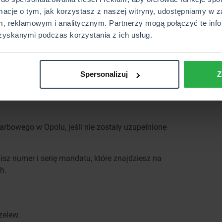
.
rmacje o tym, jak korzystasz z naszej witryny, udostępniamy w z
, reklamowym i analitycznym. Partnerzy mogą połączyć te info
zyskanymi podczas korzystania z ich usług.
 banku wybierz jako rodzaj przelewu „Płatność za
 „Przelew do Urzędu Skarbowego”, a następnie jako
Spersonalizuj
Z
ierz „Mandaty”.
r PESEL i uzupełnij go, jeśli pole nie zostało
rbowego w Opolu, jeśli nie zostały uzupełnione
isz numer i serię mandatu, które znajdziesz na
h.
zelew.