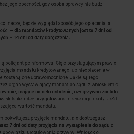
ez jego obecności, gdy osoba sprawcy nie budzi
co inaczej będzie wyglądał sposób jego opłacenia, a
ności –
dla mandatów kredytowanych jest to 7 dni od
ych – 14 dni od daty doręczenia.
cią policjant poinformował Cię o przysługującym prawie
zyjęcia mandatu kredytowanego lub nieopłacenie w
ie zostaną one uprawomocnione. Jakie są tego
rzez organ wystawiający mandat do sądu z wnioskiem o
wanie, mające na celu ustalenie, czy grzywna została
owisk lepiej mieć przygotowane mocne argumenty. Jeśli
ższającą wartość mandatu.
m pokwitujesz przyjęcie mandatu, ale dostrzegasz
asz 7 dni od daty przyjęcia na wystąpienie do sądu z
 z obowiązku uregulowania grzywny. Wniosek o