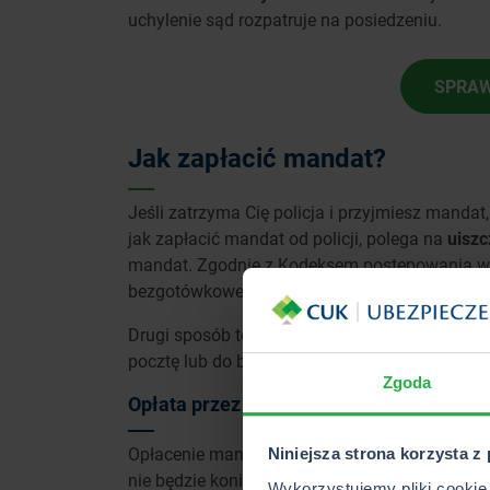
uchylenie sąd rozpatruje na posiedzeniu.
SPRAW
Jak zapłacić mandat?
Jeśli zatrzyma Cię policja i przyjmiesz mand
jak zapłacić mandat od policji, polega na
uiszc
mandat. Zgodnie z Kodeksem postępowania w 
bezgotówkowej, korzystając z karty płatniczej 
Drugi sposób to opłacenie mandatu przelewem
pocztę lub do banku, jak i opłacając za mandat
Zgoda
Opłata przez internet
Opłacenie mandatu przez internet jest bardzo 
Niniejsza strona korzysta z
nie będzie konieczne podanie numeru konta i 
Wykorzystujemy pliki cookie 