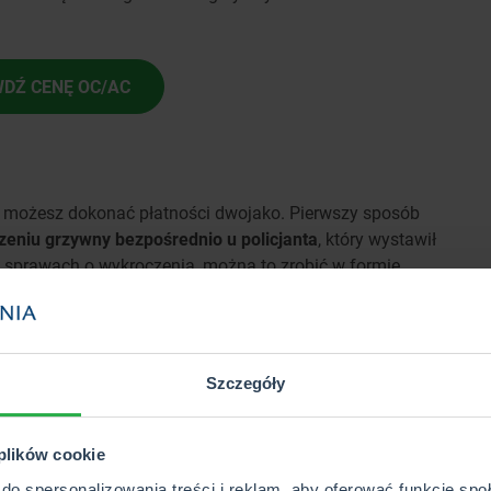
DŹ CENĘ OC/AC
at, możesz dokonać płatności dwojako. Pierwszy sposób
zeniu grzywny bezpośrednio u policjanta
, który wystawił
sprawach o wykroczenia, można to zrobić w formie
lub innego instrumentu płatniczego.
. Dokonamy tego zarówno tradycyjnie, udając się na
 online.
Szczegóły
wygodne, tym bardziej że w niektórych bankach nawet
 plików cookie
danych odbiorcy. Bankowość elektroniczna oferuje
do spersonalizowania treści i reklam, aby oferować funkcje sp