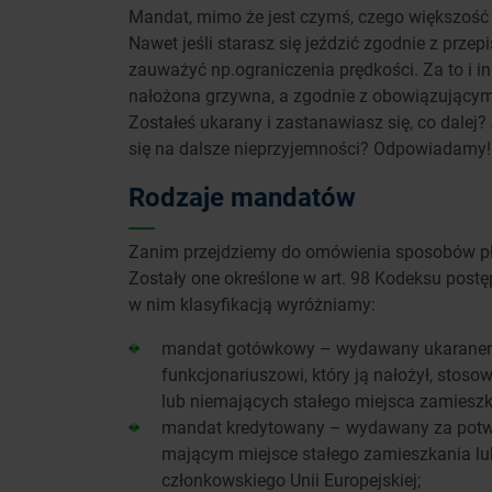
Mandat, mimo że jest czymś, czego większość 
Nawet jeśli starasz się jeździć zgodnie z przep
zauważyć np.ograniczenia prędkości. Za to i 
nałożona grzywna, a zgodnie z obowiązujący
Zostałeś ukarany i zastanawiasz się, co dalej?
się na dalsze nieprzyjemności? Odpowiadamy!
Rodzaje mandatów
Zanim przejdziemy do omówienia sposobów pła
Zostały one określone w art. 98 Kodeksu post
w nim klasyfikacją wyróżniamy:
mandat gotówkowy – wydawany ukaranemu
funkcjonariuszowi, który ją nałożył, sto
lub niemających stałego miejsca zamieszk
mandat kredytowany – wydawany za potw
mającym miejsce stałego zamieszkania lub
członkowskiego Unii Europejskiej;