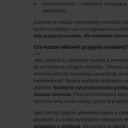
mandat zaoczny – nakładany na sprawcę b
wątpliwości.
Zależnie od rodzaju otrzymanego mandatu, nie
także inny będzie czas na uregulowanie należ
daty przyjęcia mandatu, dla mandatów zaoczn
Czy można odmówić przyjęcia mandatu?
Jeśli zdarzyło Ci się dostać mandat, z pewnoś
do odmówienia przyjęcia mandatu. Odmowa pr
terminie mandatu zaocznego, spowodują, że n
konsekwencje? Sprawa zostanie skierowana p
ukaranie.
Następnie sąd przeprowadza postępo
słusznie nałożona.
Podczas konfrontacji stan
sąd uzna winę, może nałożyć grzywnę przewy
Jeśli mandat ulegnie uprawomocnieniu, a zate
przesłanki, że został wystawiony niesłusznie,
m
wnioskiem o uchylenie.
Nie zwalnia to jednak