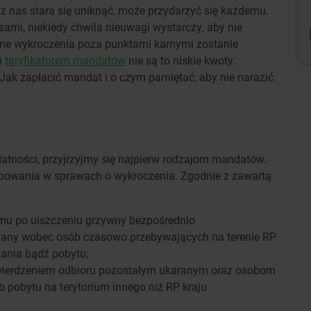
z nas stara się uniknąć, może przydarzyć się każdemu.
isami, niekiedy chwila nieuwagi wystarczy, aby nie
inne wykroczenia poza punktami karnymi zostanie
m
taryfikatorem mandatów
nie są to niskie kwoty.
 Jak zapłacić mandat i o czym pamiętać, aby nie narazić
tności, przyjrzyjmy się najpierw rodzajom mandatów.
ępowania w sprawach o wykroczenia. Zgodnie z zawartą
 po uiszczeniu grzywny bezpośrednio
sowany wobec osób czasowo przebywających na terenie RP
ania bądź pobytu;
ierdzeniem odbioru pozostałym ukaranym oraz osobom
 pobytu na terytorium innego niż RP kraju