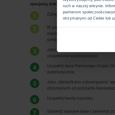
specjalną ścieżkę, jak zapłacić mandat online
ruch w naszej witrynie. Info
partnerom społecznościowym
Zaloguj się na swoje konto bankowe.
1
otrzymanymi od Ciebie lub u
W zakładce przelewy w zależności od
2
mandat karny” bądź „Przelew do US”,
symbol formularza lub płatności wyb
Jako „Typ identyfikatora" wybierz nume
3
uzupełnione automatycznie.
Uzupełnij dane Pierwszego Urzędu Ska
4
automatycznie.
Jako „Identyfikator zobowiązania” wp
5
otrzymanych od policjanta blankietac
Uzupełnij kwotę mandatu.
6
Sprawdź wpisane dane i zatwierdź pr
7