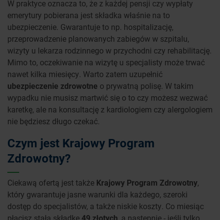
W praktyce oznacza to, że z każdej pensji czy wypłaty
emerytury pobierana jest składka właśnie na to
ubezpieczenie. Gwarantuje to np. hospitalizację,
przeprowadzenie planowanych zabiegów w szpitalu,
wizyty u lekarza rodzinnego w przychodni czy rehabilitację.
Mimo to, oczekiwanie na wizytę u specjalisty może trwać
nawet kilka miesięcy. Warto zatem uzupełnić
ubezpieczenie zdrowotne
o prywatną polisę. W takim
wypadku nie musisz martwić się o to czy możesz wezwać
karetkę, ale na konsultację z kardiologiem czy alergologiem
nie będziesz długo czekać.
Czym jest Krajowy Program
Zdrowotny?
Ciekawą ofertą jest także
Krajowy Program Zdrowotny
,
który gwarantuje jasne warunki dla każdego, szeroki
dostęp do specjalistów, a także niskie koszty. Co miesiąc
płacisz stałą składkę
49 złotych
, a następnie - jeśli tylko