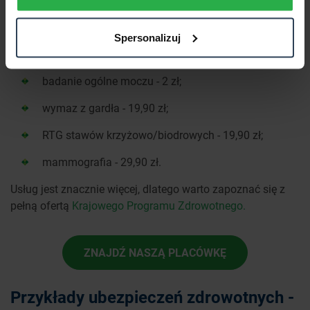
badanie dna oka - 29,90 zł;
Spersonalizuj
badanie pola widzenia - 29,90 zł;
badanie ogólne moczu - 2 zł;
wymaz z gardła - 19,90 zł;
RTG stawów krzyżowo/biodrowych - 19,90 zł;
mammografia - 29,90 zł.
Usług jest znacznie więcej, dlatego warto zapoznać się z
pełną ofertą
Krajowego Programu Zdrowotnego
.
ZNAJDŹ NASZĄ PLACÓWKĘ
Przykłady ubezpieczeń zdrowotnych -