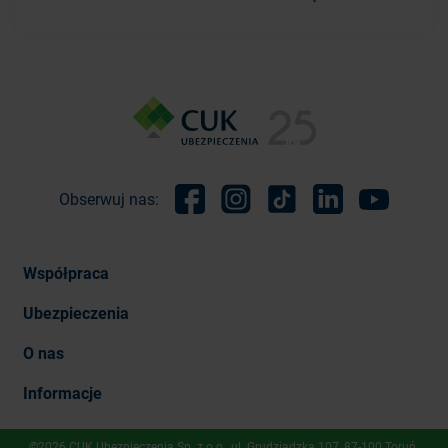
Obserwuj nas:
Facebook
Instagram
TikTok
Linkedin
Youtube
Współpraca
Ubezpieczenia
O nas
Informacje
©2026 CUK Ubezpieczenia Sp. z o.o., ​ul. Grudziądzka 107, 87-100 Toruń.