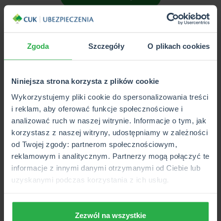
Co obejmuje Krajowy Program
Zdrowotny i ile kosztuje?
Zgoda
Szczegóły
O plikach cookies
Stała składka co miesiąc gwarantuje Ci niższe opłaty za
wizyty u specjalistów oraz badania. Przykładowo, za
Niniejsza strona korzysta z plików cookie
konsultację kardiologiczną lub ginekologiczną zapłacisz
Wykorzystujemy pliki cookie do spersonalizowania treści
19,90 złotych, tyle samo co za EKG spoczynkowe. Z kolei,
i reklam, aby oferować funkcje społecznościowe i
jeśli chcesz zbadać krew (morfologię) lub OB, będzie Cię to
analizować ruch w naszej witrynie. Informacje o tym, jak
kosztować 2 złote. Ceny są znacznie niższe niż wizyty lub
korzystasz z naszej witryny, udostępniamy w zależności
przeprowadzanie badań prywatnie na własną rękę.
od Twojej zgody: partnerom społecznościowym,
reklamowym i analitycznym. Partnerzy mogą połączyć te
Przykładowo:
informacje z innymi danymi otrzymanymi od Ciebie lub
konsultacja lekarska u alergologa, internisty,
uzyskanymi podczas korzystania z ich usług.
anestezjologa, chirurga, dermatologa, endokrynologa,
hematologa, kardiologa czy ginekologa - 19,90 zł;
Zezwól na wszystkie
konsultacja profesorska - 49,90 zł;