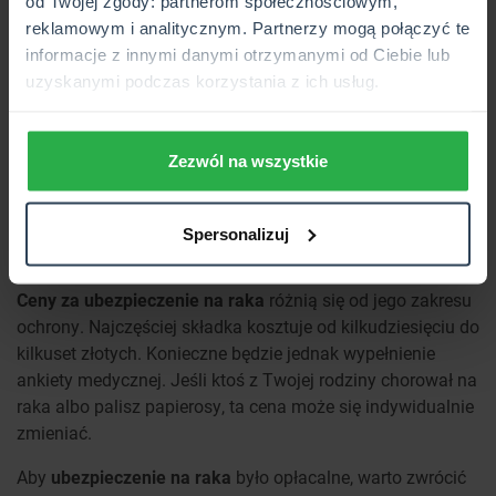
od Twojej zgody: partnerom społecznościowym,
reklamowym i analitycznym. Partnerzy mogą połączyć te
ZNAJDŹ NASZĄ PLACÓWKĘ
informacje z innymi danymi otrzymanymi od Ciebie lub
uzyskanymi podczas korzystania z ich usług.
Polisa na raka - czy warto?
Zezwól na wszystkie
Na podstawie powyższych sytuacji widzisz, jak ważne jest
solidne zabezpieczenie swojej przyszłości. Najlepiej zrobić
to jak najszybciej, aby nagła choroba nie naraziła Cię na
Spersonalizuj
dodatkowy stres i koszty.
Ceny za ubezpieczenie na raka
różnią się od jego zakresu
ochrony. Najczęściej składka kosztuje od kilkudziesięciu do
kilkuset złotych. Konieczne będzie jednak wypełnienie
ankiety medycznej. Jeśli ktoś z Twojej rodziny chorował na
raka albo palisz papierosy, ta cena może się indywidualnie
zmieniać.
Aby
ubezpieczenie na raka
było opłacalne, warto zwrócić