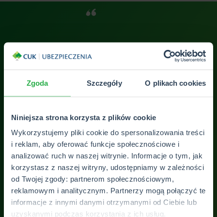
Pan Kuba jest fachowcem w dziedzinie
Kor
io!
ubezpieczeń, lepszego w Polsce nie ma, zawsze
zad
Zgoda
Szczegóły
O plikach cookies
doradzi i dobierze odpowiednią ofertę. Polecam
prz
z całego serca!
jeg
Niniejsza strona korzysta z plików cookie
Iwona Bryszewska-Ważna
Wykorzystujemy pliki cookie do spersonalizowania treści
i reklam, aby oferować funkcje społecznościowe i
analizować ruch w naszej witrynie. Informacje o tym, jak
korzystasz z naszej witryny, udostępniamy w zależności
ZOBACZ WSZYSTKIE OPINIE
od Twojej zgody: partnerom społecznościowym,
reklamowym i analitycznym. Partnerzy mogą połączyć te
informacje z innymi danymi otrzymanymi od Ciebie lub
uzyskanymi podczas korzystania z ich usług.