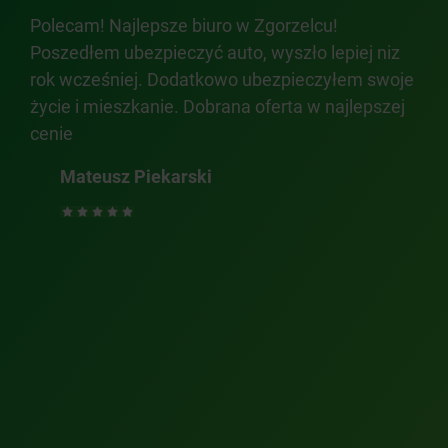
Polecam! Najlepsze biuro w Zgorzelcu!
Obs
Poszedłem ubezpieczyć auto, wyszło lepiej niz
na 
rok wcześniej. Dodatkowo ubezpieczyłem swoje
fac
życie i mieszkanie. Dobrana oferta w najlepszej
ofe
tkie
cenie
Mateusz Piekarski
.
cy