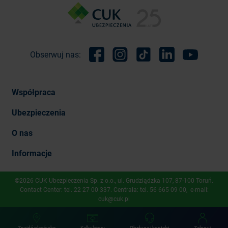
Obserwuj nas:
Facebook
Instagram
TikTok
Linkedin
Youtube
Współpraca
Ubezpieczenia
O nas
Informacje
©2026 CUK Ubezpieczenia Sp. z o.o., ​ul. Grudziądzka 107, 87-100 Toruń.
Contact Center: tel.
22 27 00 337
. Centrala: tel.
56 665 09 00
, e-mail:
cuk@cuk.pl
Znajdź placówkę
Kalkulatory
Obsługa i kontakt
Zaloguj