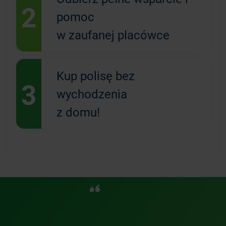
2
pomoc
w zaufanej placówce
Kup polisę bez
3
wychodzenia
z domu!