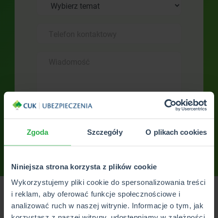
Zgoda
Szczegóły
O plikach cookies
Wyślij
Niniejsza strona korzysta z plików cookie
Wykorzystujemy pliki cookie do spersonalizowania treści
i reklam, aby oferować funkcje społecznościowe i
Mieszkasz w Zgorzelcu lub okolicach? Jako właściciel
analizować ruch w naszej witrynie. Informacje o tym, jak
auta chcesz kupić ubezpieczenie OC? A może interesuje
korzystasz z naszej witryny, udostępniamy w zależności