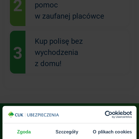
2
pomoc
w zaufanej placówce
Kup polisę bez
3
wychodzenia
z domu!
Zgoda
Szczegóły
O plikach cookies