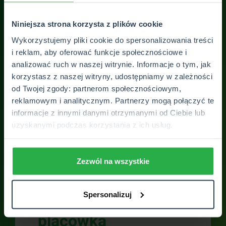
super obsługa w wykonaniu Pani Natalii 🥳💯
Bar
pro
Fabian Grzelak
Niniejsza strona korzysta z plików cookie
na 
Wykorzystujemy pliki cookie do spersonalizowania treści
i reklam, aby oferować funkcje społecznościowe i
analizować ruch w naszej witrynie. Informacje o tym, jak
korzystasz z naszej witryny, udostępniamy w zależności
od Twojej zgody: partnerom społecznościowym,
ZOBACZ WSZYSTKIE OPINIE
reklamowym i analitycznym. Partnerzy mogą połączyć te
informacje z innymi danymi otrzymanymi od Ciebie lub
uzyskanymi podczas korzystania z ich usług.
Zezwól na wszystkie
Skontaktuj się z
Spersonalizuj
placówką