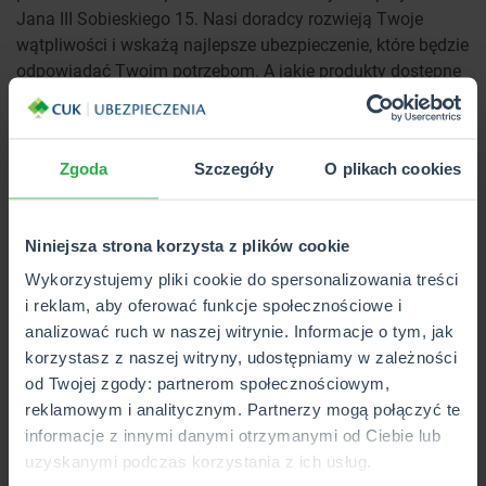
Jana III Sobieskiego 15. Nasi doradcy rozwieją Twoje
wątpliwości i wskażą najlepsze ubezpieczenie, które będzie
odpowiadać Twoim potrzebom. A jakie produkty dostępne
są w naszym portfolio?
Poznaj ubezpieczenia dostępne w CUK
Zgoda
Szczegóły
O plikach cookies
Ubezpieczenia w Zduńskiej Woli przy
ul. Jana III Sobieskiego
Niniejsza strona korzysta z plików cookie
Jesteśmy filią multiagencji, a to oznacza, że w naszym
Wykorzystujemy pliki cookie do spersonalizowania treści
portfolio jest wiele ofert do wyboru.
Przez lata
i reklam, aby oferować funkcje społecznościowe i
zgromadziliśmy ich aż 40
! Dzięki temu, że korzystamy
analizować ruch w naszej witrynie. Informacje o tym, jak
zaawansowanych porównywarek, możesz przeanalizować
korzystasz z naszej witryny, udostępniamy w zależności
większość produktów ubezpieczeniowych, dostępnych na
od Twojej zgody: partnerom społecznościowym,
rynku i wybrać tę najlepszą polisę dla siebie. Poznaj grupy
reklamowym i analitycznym. Partnerzy mogą połączyć te
polis, dostępne w naszym biurze CUK w Zduńskiej Woli:
informacje z innymi danymi otrzymanymi od Ciebie lub
uzyskanymi podczas korzystania z ich usług.
ubezpieczenia samochodu,