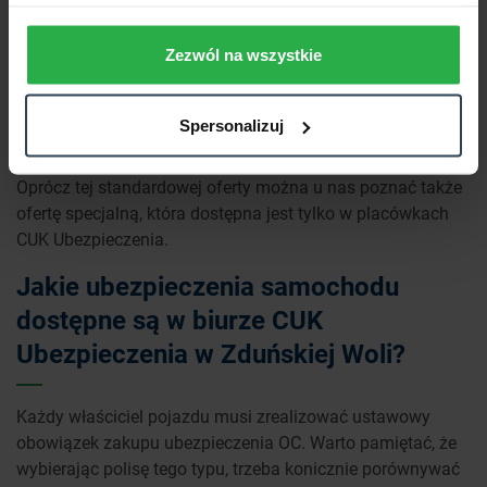
ubezpieczenia domu i mieszkania, a także innych
nieruchomości,
Zezwól na wszystkie
ubezpieczenia na życie i zdrowie
,
ubezpieczenia turystyczne,
ubezpieczenia firmowe,
Spersonalizuj
ubezpieczenia rolnicze.
Oprócz tej standardowej oferty można u nas poznać także
ofertę specjalną, która dostępna jest tylko w placówkach
CUK Ubezpieczenia.
Jakie ubezpieczenia samochodu
dostępne są w biurze CUK
Ubezpieczenia w Zduńskiej Woli?
Każdy właściciel pojazdu musi zrealizować ustawowy
obowiązek zakupu ubezpieczenia OC. Warto pamiętać, że
wybierając polisę tego typu, trzeba konicznie porównywać