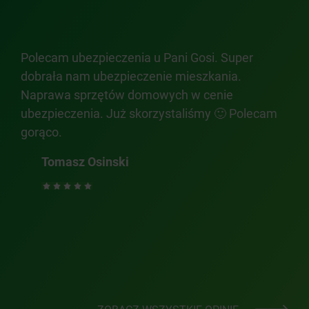
nia
Polecam ubezpieczenia u Pani Gosi. Super
Pro
dobrała nam ubezpieczenie mieszkania.
Age
Naprawa sprzętów domowych w cenie
aga
ubezpieczenia. Już skorzystaliśmy 🙂 Polecam
zeb.
gorąco.
Tomasz Osinski