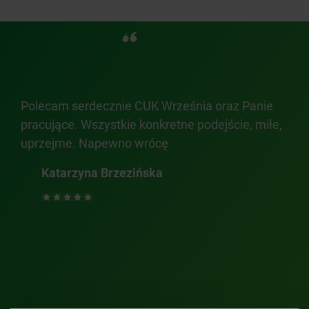
Polecam serdecznie CUK Września oraz Panie
Wsz
pracujące. Wszystkie konkretne podejście, miłe,
knej
uprzejme. Napewno wrócę
a i
Katarzyna Brzezińska