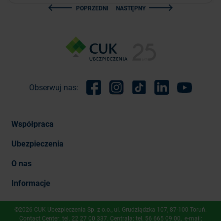
POPRZEDNI
NASTĘPNY
Obserwuj nas:
Facebook
Instagram
TikTok
Linkedin
Youtube
Współpraca
Ubezpieczenia
O nas
Informacje
©2026 CUK Ubezpieczenia Sp. z o.o., ​ul. Grudziądzka 107, 87-100 Toruń.
Contact Center: tel.
22 27 00 337
. Centrala: tel.
56 665 09 00
, e-mail: