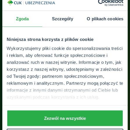
Bardzo miły pan pomógł mi wybrać
naj
Zgoda
Szczegóły
O plikach cookies
go
ubezpieczenie i poprawnie wpisać wszystkie
we 
ór
parametry. Wyszło taniej niż w kalkulatorach
pie
online. Dziękuję, polecam 👍
lat
Niniejsza strona korzysta z plików cookie
Wykorzystujemy pliki cookie do spersonalizowania treści
Forpoizda
i reklam, aby oferować funkcje społecznościowe i
analizować ruch w naszej witrynie. Informacje o tym, jak
korzystasz z naszej witryny, udostępniamy w zależności
od Twojej zgody: partnerom społecznościowym,
ZOBACZ WSZYSTKIE OPINIE
reklamowym i analitycznym. Partnerzy mogą połączyć te
informacje z innymi danymi otrzymanymi od Ciebie lub
uzyskanymi podczas korzystania z ich usług.
Zezwól na wszystkie