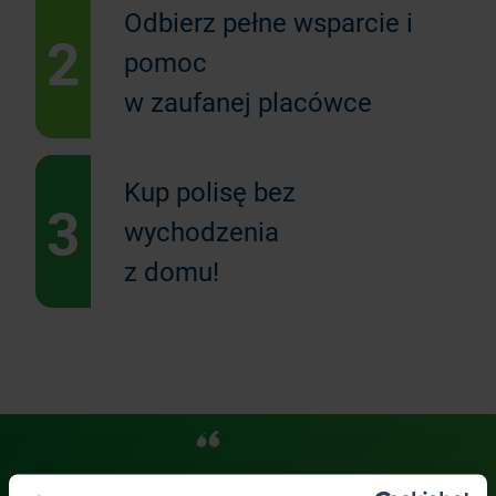
Odbierz pełne wsparcie i
2
pomoc
w zaufanej placówce
Kup polisę bez
3
wychodzenia
z domu!