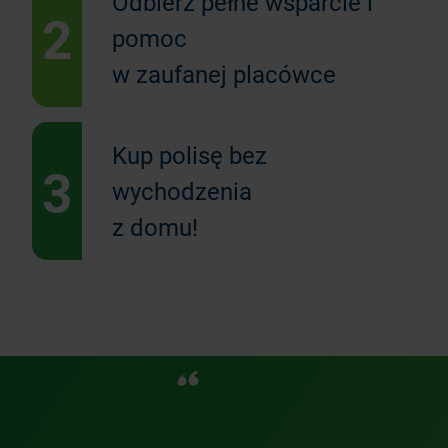
Odbierz pełne wsparcie i
2
pomoc
w zaufanej placówce
Kup polisę bez
3
wychodzenia
z domu!