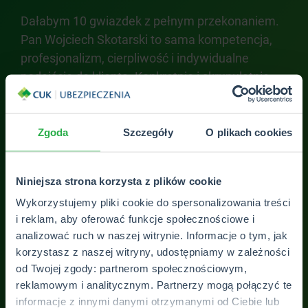
ilku
Dałabym 10 gwiazdek z pełnym przekonaniem.
Pro
e
Pan Wojciech Skotarski to sama kompetencja,
odp
psze
profesjonalizm, cierpliwość i indywidualne
odp
śmy
podejście do klienta. Konkretnie i skrupulatnie
na 
wszystko wytłumaczył, dopasował odpowiednią
tan
nie.
polisę do naszych oczekiwań, i wykazał się super
od
podejściem do klienta. Polecam!
Zgoda
Szczegóły
O plikach cookies
óżne
Ola K.
Niniejsza strona korzysta z plików cookie
sób
Wykorzystujemy pliki cookie do spersonalizowania treści
i reklam, aby oferować funkcje społecznościowe i
-na
analizować ruch w naszej witrynie. Informacje o tym, jak
korzystasz z naszej witryny, udostępniamy w zależności
od Twojej zgody: partnerom społecznościowym,
reklamowym i analitycznym. Partnerzy mogą połączyć te
informacje z innymi danymi otrzymanymi od Ciebie lub