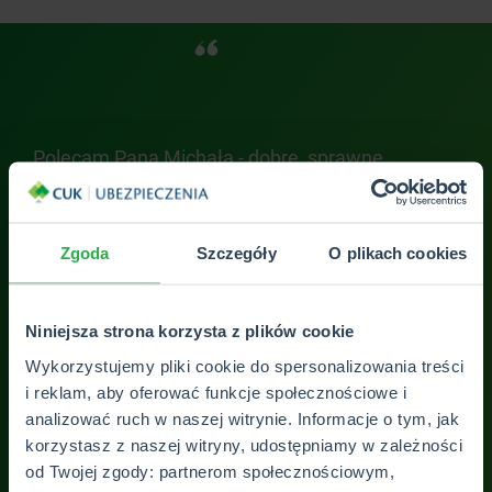
 w
Polecam Pana Michała - dobre, sprawne
Bar
doradztwo! Doceniam zaangażowanie - gdy
zos
z
miałem pilną sytuację poświęcił mi czas po
dop
godzinach swojej pracy. Ma dobre oferty (z
Zgoda
Szczegóły
O plikach cookies
dobrą zniżką agencyjną), więc ubezpieczam
auto, mieszkanie i siebie turystycznie.
Niniejsza strona korzysta z plików cookie
Bartosz Grabowski
Wykorzystujemy pliki cookie do spersonalizowania treści
i reklam, aby oferować funkcje społecznościowe i
analizować ruch w naszej witrynie. Informacje o tym, jak
korzystasz z naszej witryny, udostępniamy w zależności
od Twojej zgody: partnerom społecznościowym,