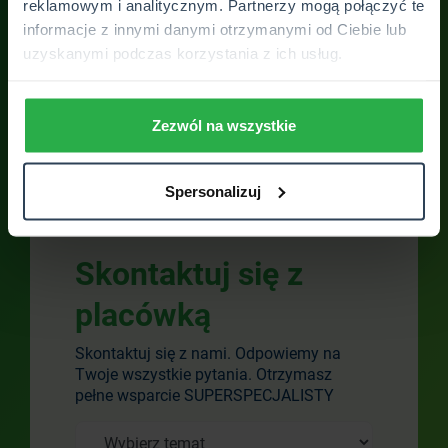
reklamowym i analitycznym. Partnerzy mogą połączyć te
informacje z innymi danymi otrzymanymi od Ciebie lub
uzyskanymi podczas korzystania z ich usług.
ZOBACZ WSZYSTKIE OPINIE
Zezwól na wszystkie
Spersonalizuj
Skontaktuj się z
placówką
Skontaktuj się z nami. Odpowiemy na
Twoje wszystkie pytania. Otrzymasz
pełne wsparcie SUPERSPECJALISTY