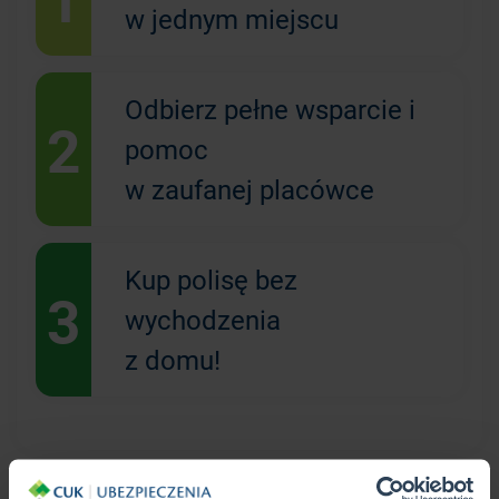
w jednym miejscu
Odbierz pełne wsparcie i
2
pomoc
w zaufanej placówce
Kup polisę bez
3
wychodzenia
z domu!