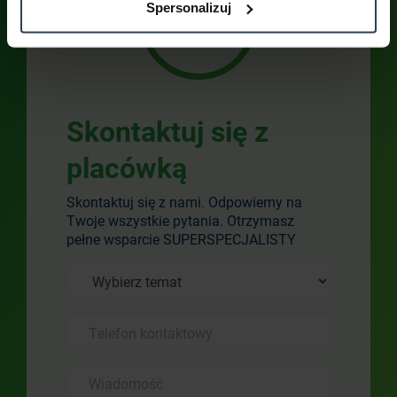
Spersonalizuj
Skontaktuj się z
placówką
Skontaktuj się z nami. Odpowiemy na
Twoje wszystkie pytania. Otrzymasz
pełne wsparcie SUPERSPECJALISTY