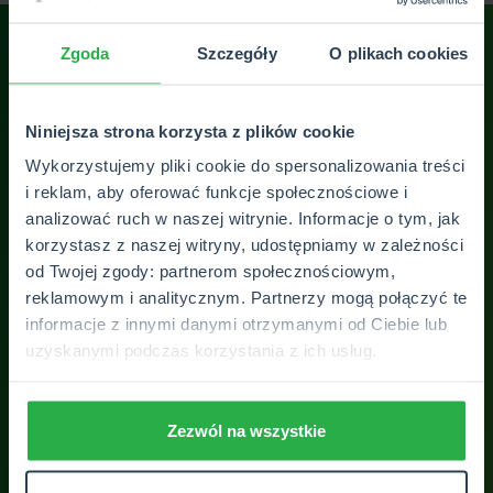
Zgoda
Szczegóły
O plikach cookies
Niniejsza strona korzysta z plików cookie
Pełen profesjonalizm i świetne podejście do
Pan
klienta. Pan Krzysztof zawsze znajduje najlepszą
ofer
Wykorzystujemy pliki cookie do spersonalizowania treści
i reklam, aby oferować funkcje społecznościowe i
!
ofertę dopasowaną do potrzeb i wszystko
analizować ruch w naszej witrynie. Informacje o tym, jak
dokładnie wyjaśnia. Szybki kontakt i bardzo miła
korzystasz z naszej witryny, udostępniamy w zależności
obsługa. Zdecydowanie polecam!
od Twojej zgody: partnerom społecznościowym,
reklamowym i analitycznym. Partnerzy mogą połączyć te
Aleksandra Wolska
informacje z innymi danymi otrzymanymi od Ciebie lub
uzyskanymi podczas korzystania z ich usług.
ZOBACZ WSZYSTKIE OPINIE
Zezwól na wszystkie