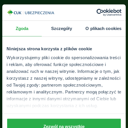
Bardzo profesjonalne podejście do klienta.Super
Jes
Zgoda
Szczegóły
O plikach cookies
obsługa przez panią Alicję.Polecam .
pom
ją
Pol
Katarzyna Dudko
ę
Niniejsza strona korzysta z plików cookie
Wykorzystujemy pliki cookie do spersonalizowania treści
nie
i reklam, aby oferować funkcje społecznościowe i
analizować ruch w naszej witrynie. Informacje o tym, jak
korzystasz z naszej witryny, udostępniamy w zależności
od Twojej zgody: partnerom społecznościowym,
reklamowym i analitycznym. Partnerzy mogą połączyć te
informacje z innymi danymi otrzymanymi od Ciebie lub
uzyskanymi podczas korzystania z ich usług.
ZOBACZ WSZYSTKIE OPINIE
Zezwól na wszystkie