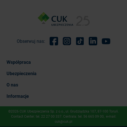
Obserwuj nas:
Facebook
Instagram
TikTok
Linkedin
Youtube
Współpraca
Ubezpieczenia
O nas
Informacje
©2026 CUK Ubezpieczenia Sp. z o.o., ​ul. Grudziądzka 107, 87-100 Toruń.
Contact Center: tel.
22 27 00 337
. Centrala: tel.
56 665 09 00
, e-mail:
cuk@cuk.pl