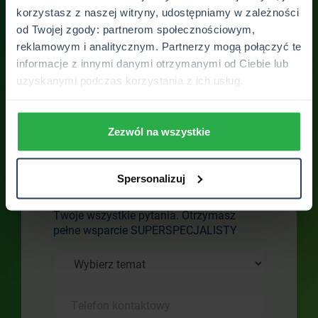
korzystasz z naszej witryny, udostępniamy w zależności
od Twojej zgody: partnerom społecznościowym,
reklamowym i analitycznym. Partnerzy mogą połączyć te
informacje z innymi danymi otrzymanymi od Ciebie lub
uzyskanymi podczas korzystania z ich usług.
Zezwól na wszystkie
Skontaktuj się z
placówką
Spersonalizuj
Skontaktuj się z nami. Odpowiemy na
Twoje wszystkie pytania. Otrzymasz
pełne wsparcie SUPERSPECJALISTY