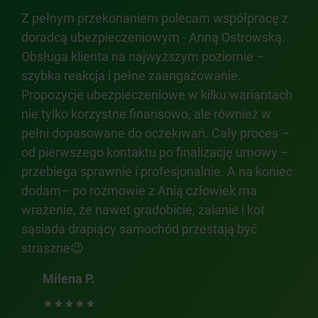
Z pełnym przekonaniem polecam współpracę z
Szy
doradcą ubezpieczeniowym - Anną Ostrowską.
zap
ach.
Obsługa klienta na najwyższym poziomie –
był
m
szybka reakcja i pełne zaangażowanie.
prz
Propozycje ubezpieczeniowe w kilku wariantach
dob
nie tylko korzystne finansowo, ale również w
pełni dopasowane do oczekiwań. Cały proces –
od pierwszego kontaktu po finalizację umowy –
przebiega sprawnie i profesjonalnie. A na koniec
dodam– po rozmowie z Anią człowiek ma
wrażenie, że nawet gradobicie, zalanie i kot
sąsiada drapiący samochód przestają być
straszne😉
Milena P.