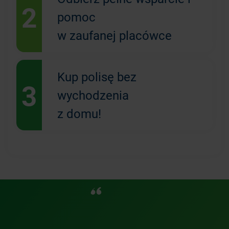
2
pomoc
w zaufanej placówce
Kup polisę bez
3
wychodzenia
z domu!