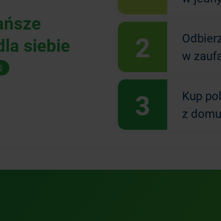
ańsze
2
Odbier
la siebie
w zauf
Ę
3
Kup po
z domu