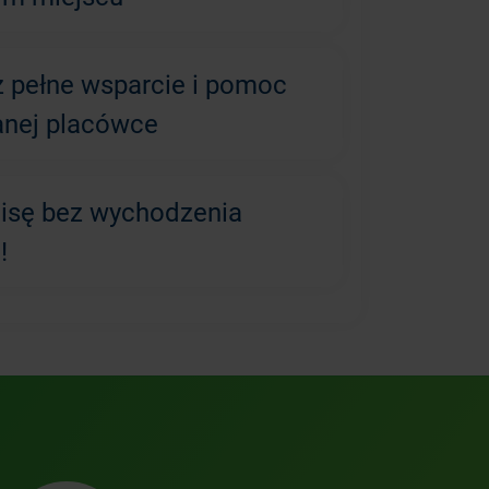
z pełne wsparcie i pomoc
anej placówce
lisę bez wychodzenia
!