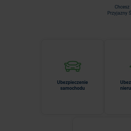
Chcesz 
Przyjazny Ś
Sprawdź korzystne oferty
Nie pr
ubezpieczeń OC, AC,
ubezpiec
NNW i assistance.
mie
Ubezpieczenie
Ubez
samochodu
nier
SPRAWDŹ CENĘ
SPRA