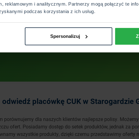
, reklamowym i analitycznym. Partnerzy mogą połączyć te info
zyskanymi podczas korzystania z ich usług.
Wyślij
Spersonalizuj
Z
to odwiedź placówkę CUK w Starogardzie
 porównujemy dla naszych klientów najlepsze polisy. Możemy
zczu ofert. Posiadamy dostęp do setek produktów, jednak za p
równamy wszystkie produkty, dzięki czemu przedstawimy oferty 