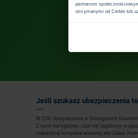
partnerom społecznościowym
otrzymanymi od Ciebie lub u
Jeśli szukasz ubezpieczenia 
W CUK Ubezpieczenia w Starogardzie Gdańskim
Z nami nie będziesz czuć się zagubiony w gąs
najbardziej korzystne warianty dla Ciebie. Po