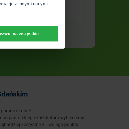
rmacje z innymi danymi
ezwól na wszystkie
 Gdańskim
 pomóc i Tobie!
omocą autorskiego kalkulatora wybierzemy
najbardziej korzystne z Twojego punktu