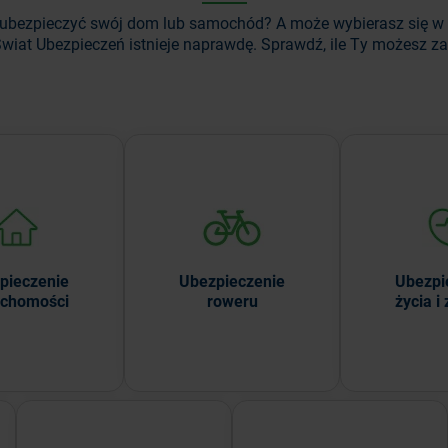
ubezpieczyć swój dom lub samochód? A może wybierasz się w
wiat Ubezpieczeń istnieje naprawdę. Sprawdź, ile Ty możesz z
zepłacaj za
Ubezpiecz rower i siebie
Ubezpiecz
zenie domu lub
— ciesz się bezpieczną
bliskich oraz
szkania.
jazdą.
najważn
Ubezpieczenie
pieczenie
Ubezpi
roweru
uchomości
życia i
WDŹ CENĘ
SPRAWDŹ CENĘ
Czytaj