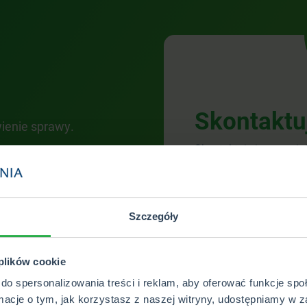
Skontaktu
wienie sprawy.
Ubezpieczam w CUK od wie
czuje się jakbym co najmni
Skontaktuj się z nami.
dziękuję Pani Magdzie 🌷 -
Otrzymasz pełne wsp
Co roku dostaję przypomn
ubezpieczeniu oraz tele
Szczegóły
terminie. Polecam!
M
 plików cookie
do spersonalizowania treści i reklam, aby oferować funkcje sp
rmacje o tym, jak korzystasz z naszej witryny, udostępniamy w z
WSZYSTKIE OPINIE