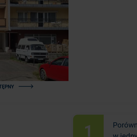
TĘPNY
1
Porówn
w jedn