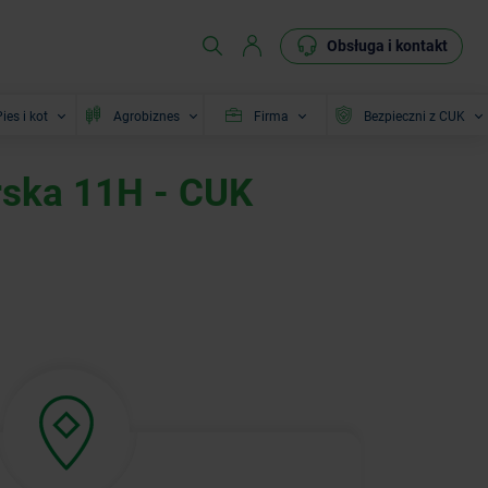
Obsługa i kontakt
ies i kot
Agrobiznes
Firma
Bezpieczni z CUK
rska 11H - CUK