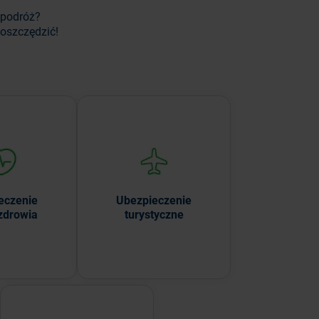
 podróż?
aoszczędzić!
 siebie i
Chroń zdrowie i cenne
 chroń to, co
przedmioty podczas
iejsze.
podróży.
eczenie
Ubezpieczenie
 zdrowia
turystyczne
 więcej
WIĘCEJ