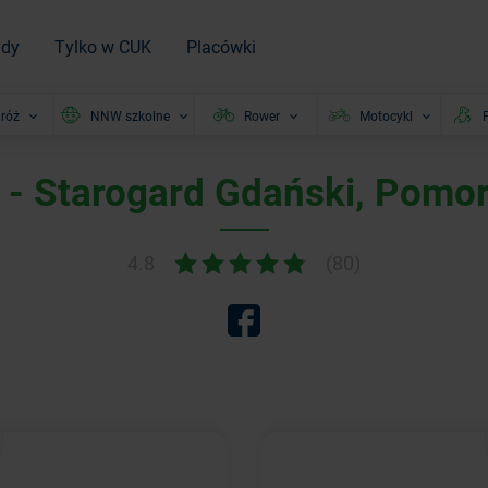
ady
Tylko w CUK
Placówki
róż
NNW szkolne
Rower
Motocykl
P
 - Starogard Gdański, Pomo
4.8
(80)