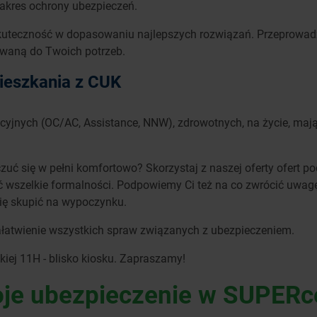
zakres ochrony ubezpieczeń.
uteczność w dopasowaniu najlepszych rozwiązań. Przeprowadzi
owaną do Twoich potrzeb.
ieszkania z CUK
acyjnych (OC/AC, Assistance, NNW), zdrowotnych, na życie, maj
czuć się w pełni komfortowo? Skorzystaj z naszej oferty ofert
wszelkie formalności. Podpowiemy Ci też na co zwrócić uwagę i
się skupić na wypoczynku.
łatwienie wszystkich spraw związanych z ubezpieczeniem.
kiej 11H - blisko kiosku. Zapraszamy!
je ubezpieczenie w SUPERc