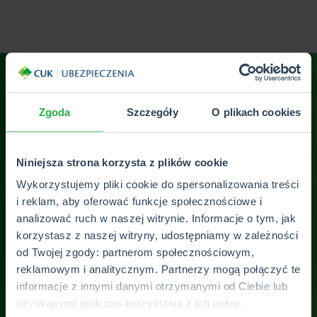
Zgoda
Szczegóły
O plikach cookies
Sprawnie i konkretnie. Kontakt bezproblemowy,
Pol
szybka wycena ubezpieczenia. Polecam!!!
Niniejsza strona korzysta z plików cookie
Wykorzystujemy pliki cookie do spersonalizowania treści
Piotr Kolud
i reklam, aby oferować funkcje społecznościowe i
analizować ruch w naszej witrynie. Informacje o tym, jak
korzystasz z naszej witryny, udostępniamy w zależności
ZOBACZ WSZYSTKIE OPINIE
od Twojej zgody: partnerom społecznościowym,
reklamowym i analitycznym. Partnerzy mogą połączyć te
informacje z innymi danymi otrzymanymi od Ciebie lub
uzyskanymi podczas korzystania z ich usług.