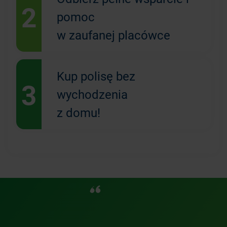
2
pomoc
w zaufanej placówce
Kup polisę bez
3
wychodzenia
z domu!