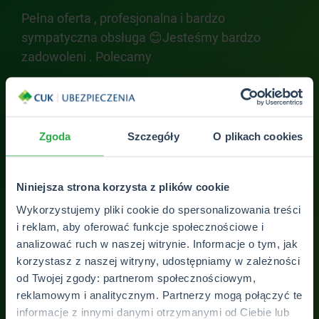
Pełna oferta , profesjonalna i bardzo
Naj
sympatyczna obsługa 😊Jesteśmy bardzo
był
zadowoleni . Polecamy
Age
naj
Angel
do 
szu
naj
Zgoda
Szczegóły
O plikach cookies
Niniejsza strona korzysta z plików cookie
Wykorzystujemy pliki cookie do spersonalizowania treści
ZOBACZ WSZYSTKIE OPINIE
i reklam, aby oferować funkcje społecznościowe i
analizować ruch w naszej witrynie. Informacje o tym, jak
korzystasz z naszej witryny, udostępniamy w zależności
od Twojej zgody: partnerom społecznościowym,
reklamowym i analitycznym. Partnerzy mogą połączyć te
informacje z innymi danymi otrzymanymi od Ciebie lub