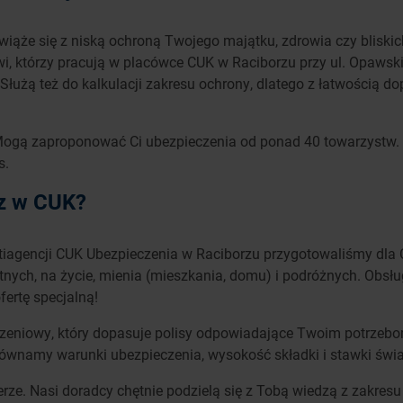
iąże się z niską ochroną Twojego majątku, zdrowia czy bliskich
, którzy pracują w placówce CUK w Raciborzu przy ul. Opawski
 Służą też do kalkulacji zakresu ochrony, dlatego z łatwością d
. Mogą zaproponować Ci ubezpieczenia od ponad 40 towarzystw. 
s.
sz w CUK?
tiagencji CUK Ubezpieczenia w Raciborzu przygotowaliśmy dla 
ych, na życie, mienia (mieszkania, domu) i podróżnych. Obsług
fertę specjalną!
zeniowy, który dopasuje polisy odpowiadające Twoim potrzebom
orównamy warunki ubezpieczenia, wysokość składki i stawki świ
e. Nasi doradcy chętnie podzielą się z Tobą wiedzą z zakresu