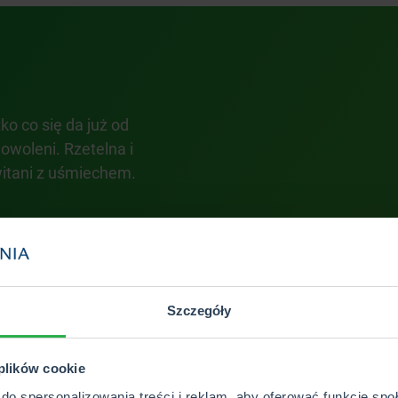
o co się da już od
Świetna obsługa Pan Rob
owoleni. Rzetelna i
sytuacji, doradzi, wyjaśni.
itani z uśmiechem.
pozdrawiam i oby wiecej t
spełniało sie w pracy.
Darek Laska
Szczegóły
 plików cookie
do spersonalizowania treści i reklam, aby oferować funkcje sp