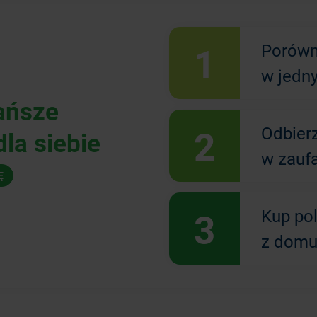
1
Porówn
w jedn
ańsze
2
Odbier
la siebie
w zauf
Ę
3
Kup po
z domu