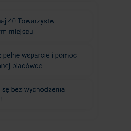
aj 40 Towarzystw
ym miejscu
z pełne wsparcie i pomoc
anej placówce
lisę bez wychodzenia
!