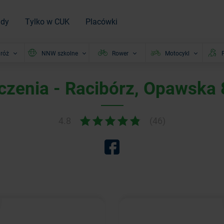
ady
Tylko w CUK
Placówki
róż
NNW szkolne
Rower
Motocykl
P
czenia - Racibórz, Opawska 
4.8
(46)