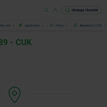
Obsługa i kontakt
ies i kot
Agrobiznes
Firma
Bezpieczni z CUK
89 - CUK