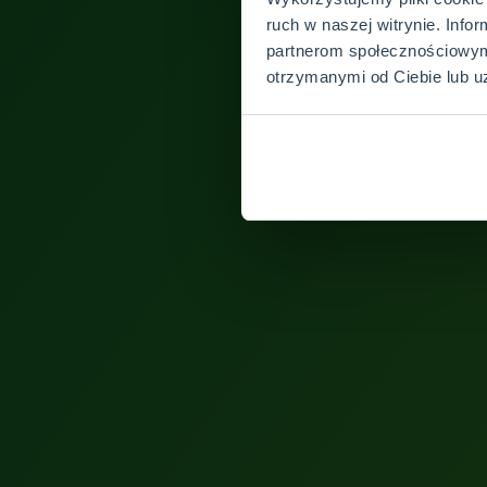
ruch w naszej witrynie. Info
partnerom społecznościowym
otrzymanymi od Ciebie lub u