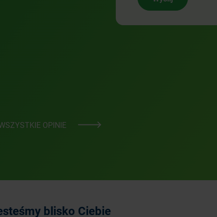
WSZYSTKIE OPINIE
esteśmy blisko Ciebie