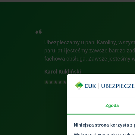
Ubezpieczamy u pani Karoliny, wszystk
ta i Pania
paru lat i jesteśmy zawsze bardzo zad
fachowa obsługa. Zawsze jesteśmy w
Karol Kukliński
Zgoda
Niniejsza strona korzysta z
Wykorzystujemy pliki cookie 