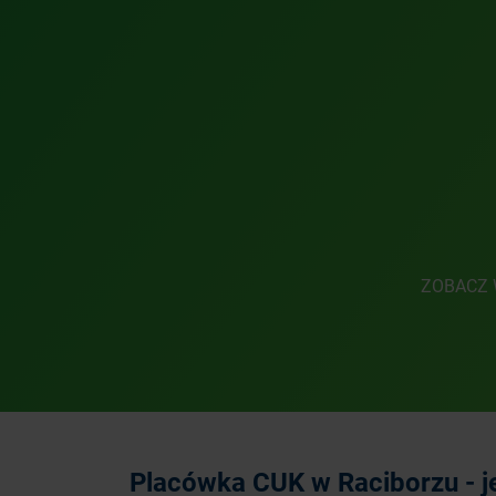
ZOBACZ 
Placówka CUK w Raciborzu - j