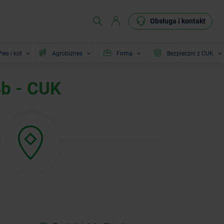
Obsługa i kontakt
ies i kot
Agrobiznes
Firma
Bezpieczni z CUK
4b - CUK