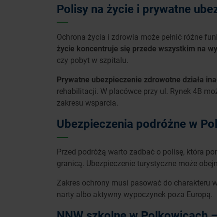
Polisy na życie i prywatne ub
Ochrona życia i zdrowia może pełnić różne fun
życie koncentruje się przede wszystkim na w
czy pobyt w szpitalu.
Prywatne ubezpieczenie zdrowotne działa ina
rehabilitacji. W placówce przy ul. Rynek 4B m
zakresu wsparcia.
Ubezpieczenia podróżne w Polk
Przed podróżą warto zadbać o polisę, która p
granicą. Ubezpieczenie turystyczne może obej
Zakres ochrony musi pasować do charakteru wy
narty albo aktywny wypoczynek poza Europą.
NNW szkolne w Polkowicach –