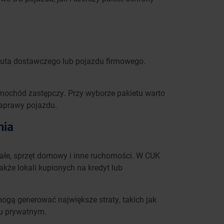
uta dostawczego lub pojazdu firmowego.
amochód zastępczy. Przy wyborze pakietu warto
naprawy pojazdu.
nia
tałe, sprzęt domowy i inne ruchomości. W CUK
że lokali kupionych na kredyt lub
mogą generować największe straty, takich jak
iu prywatnym.