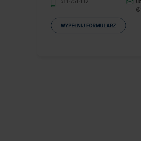
511-751-112
ub
@
WYPEŁNIJ FORMULARZ