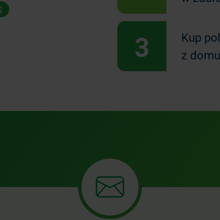
Ę
3
Kup po
z domu