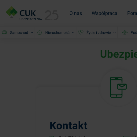
O nas
Współpraca
Por
Samochód
Nieruchomość
Życie i zdrowie
Pod
Ubezpie
Kontakt