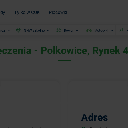
ady
Tylko w CUK
Placówki
róż
NNW szkolne
Rower
Motocykl
P
czenia - Polkowice, Rynek 
Adres