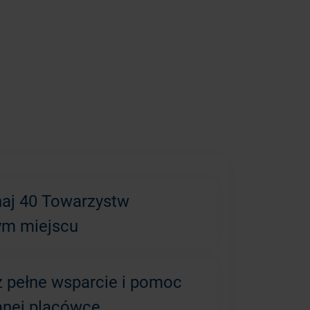
aj 40 Towarzystw
ym miejscu
z pełne wsparcie i pomoc
anej placówce