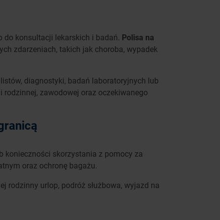
 do konsultacji lekarskich i badań.
Polisa na
ch zdarzeniach, takich jak choroba, wypadek
istów, diagnostyki, badań laboratoryjnych lub
ji rodzinnej, zawodowej oraz oczekiwanego
granicą
ub konieczności skorzystania z pomocy za
watnym oraz ochronę bagażu.
j rodzinny urlop, podróż służbowa, wyjazd na