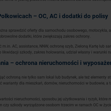
lkowicach – OC, AC i dodatki do polisy
ożna sprawdzić oferty dla samochodu osobowego, motocykla, a
rowolne dodatki, które zwiększają zakres ochrony.
 m.in. AC, assistance, NNW, ochronę szyb, Zieloną Kartę lub s
b likwidacji szkody, zakres holowania, udział własny i warunki 
nia – ochrona nieruchomości i wyposaże
ć ochroną nie tylko sam lokal lub budynek, ale też elementy s
warianty dla mieszkań, domów, nieruchomości w budowie, a tak
artości nieruchomości, sposobu jej użytkowania i ryzyk, które 
niem czy szkody wyrządzone osobom trzecim w ramach OC w życ