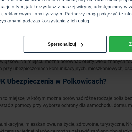
rmacje o tym, jak korzystasz z naszej witryny, udostępniamy w z
, reklamowym i analitycznym. Partnerzy mogą połączyć te info
zyskanymi podczas korzystania z ich usług.
Spersonalizuj
Z
ia w Polkowicach przy ul. Rynek 4B działa w ścisłym centrum m
wiązków. Na miejscu można porównać oferty wielu znanych tow
ia przy ubezpieczeniach komunikacyjnych, mieszkaniowych, osob
UK Ubezpieczenia w Polkowicach?
h to miejsce, w którym można porównać różne rodzaje polis b
rzystać z pomocy przy wyborze ochrony dla samochodu, domu, mie
unikacyjne, mieszkaniowe, na życie, zdrowotne, turystyczne, NNW
ięki temu w jednej placówce można załatwić zarówno obowiązkow