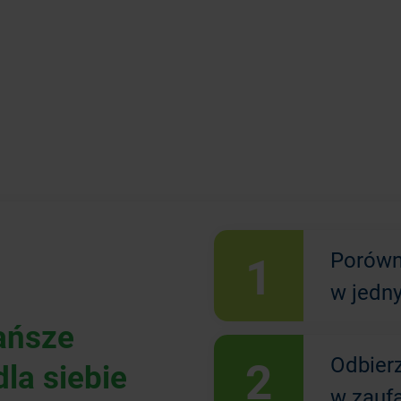
1
Porówn
w jedn
ańsze
2
Odbier
la siebie
w zauf