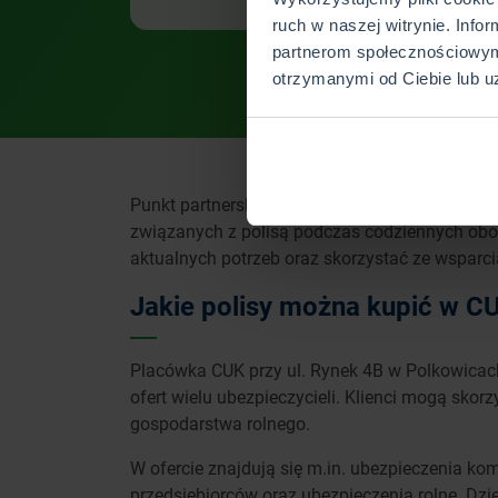
ruch w naszej witrynie. Info
partnerom społecznościowym
otrzymanymi od Ciebie lub u
Punkt partnerski multiagencji CUK Ubezpieczen
związanych z polisą podczas codziennych obo
aktualnych potrzeb oraz skorzystać ze wsparc
Jakie polisy można kupić w C
Placówka CUK przy ul. Rynek 4B w Polkowicac
ofert wielu ubezpieczycieli. Klienci mogą sko
gospodarstwa rolnego.
W ofercie znajdują się m.in. ubezpieczenia kom
przedsiębiorców oraz ubezpieczenia rolne. Dz