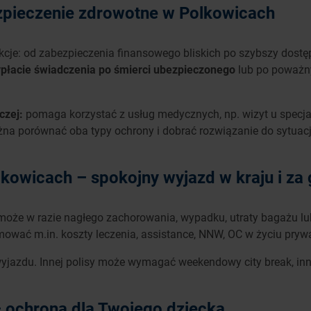
ezpieczenie zdrowotne w Polkowicach
kcje: od zabezpieczenia finansowego bliskich po szybszy dostęp
ypłacie świadczenia po śmierci ubezpieczonego
lub po poważny
czej:
pomaga korzystać z usług medycznych, np. wizyt u specjal
ożna porównać oba typy ochrony i dobrać rozwiązanie do sytuac
owicach – spokojny wyjazd w kraju i za 
omoże w razie nagłego zachorowania, wypadku, utraty bagażu l
mować m.in. koszty leczenia, assistance, NNW, OC w życiu pry
jazdu. Innej polisy może wymagać weekendowy city break, inne
 ochrona dla Twojego dziecka