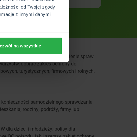
ależności od Twojej zgody:
rmacje z innymi danymi
ezwól na wszystkie
iasta, co ułatwia szybkie załatwienie spraw
arzystw, dobrać zakres ochrony do
owych, turystycznych, firmowych i rolnych.
ez konieczności samodzielnego sprawdzania
szkania, rodziny, podróży, firmy lub
 dla dzieci i młodzieży, polisy dla
e OC pojazdu, jak i szerszy pakiet ochrony