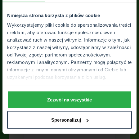
Niniejsza strona korzysta z plików cookie
Wykorzystujemy pliki cookie do spersonalizowania treści
Skontaktuj się z
i reklam, aby oferować funkcje społecznościowe i
analizować ruch w naszej witrynie. Informacje o tym, jak
placówką
korzystasz z naszej witryny, udostępniamy w zależności
od Twojej zgody: partnerom społecznościowym,
Skontaktuj się z nami. Odpowiemy na
reklamowym i analitycznym. Partnerzy mogą połączyć te
Twoje wszystkie pytania. Otrzymasz
informacje z innymi danymi otrzymanymi od Ciebie lub
pełne wsparcie SUPERSPECJALISTY
uzyskanymi podczas korzystania z ich usług.
Zezwól na wszystkie
Spersonalizuj