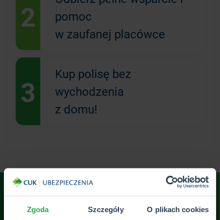
2
pomoc
w zaufanej placówce
Kup polisę bez
3
wychodzenia
z domu!
Zgoda
Szczegóły
O plikach cookies