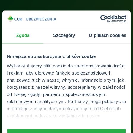
Polecam, pełen profesjonalizmy, atrakcyjne ceny
Fac
ubezpieczeń
Pan
Zgoda
Szczegóły
O plikach cookies
Vip
Niniejsza strona korzysta z plików cookie
Wykorzystujemy pliki cookie do spersonalizowania treści
i reklam, aby oferować funkcje społecznościowe i
ZOBACZ WSZYSTKIE OPINIE
analizować ruch w naszej witrynie. Informacje o tym, jak
korzystasz z naszej witryny, udostępniamy w zależności
od Twojej zgody: partnerom społecznościowym,
reklamowym i analitycznym. Partnerzy mogą połączyć te
informacje z innymi danymi otrzymanymi od Ciebie lub
uzyskanymi podczas korzystania z ich usług.