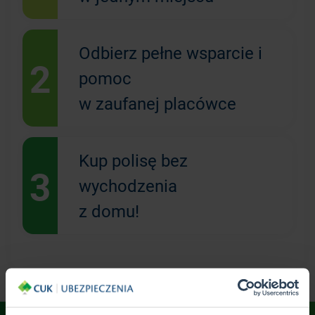
Odbierz pełne wsparcie i
2
pomoc
w zaufanej placówce
Kup polisę bez
3
wychodzenia
z domu!