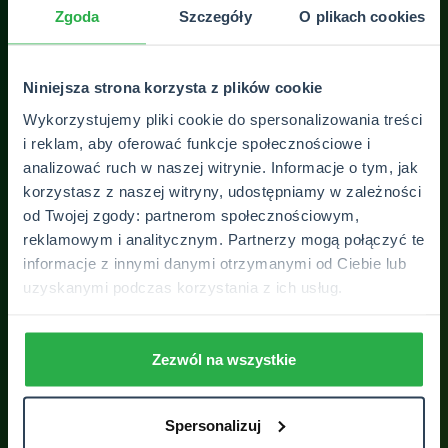
Zgoda
Szczegóły
O plikach cookies
Niniejsza strona korzysta z plików cookie
Najlepiej dobrane ubezpieczenia do potrzeb
Pol
Wykorzystujemy pliki cookie do spersonalizowania treści
klienta 👌🏻 Polecam
Cze
i reklam, aby oferować funkcje społecznościowe i
pol
analizować ruch w naszej witrynie. Informacje o tym, jak
Magdalena Ledzinska
korzystasz z naszej witryny, udostępniamy w zależności
od Twojej zgody: partnerom społecznościowym,
reklamowym i analitycznym. Partnerzy mogą połączyć te
informacje z innymi danymi otrzymanymi od Ciebie lub
ZOBACZ WSZYSTKIE OPINIE
uzyskanymi podczas korzystania z ich usług.
Zezwól na wszystkie
Spersonalizuj