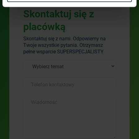
Skontaktuj się z
placówką
Skontaktuj się z nami. Odpowiemy na
Twoje wszystkie pytania. Otrzymasz
pełne wsparcie SUPERSPECJALISTY