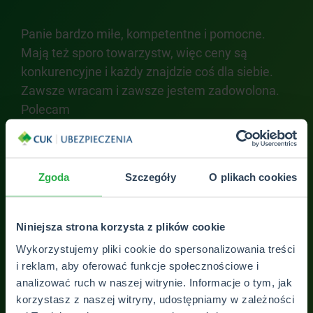
ni .
Panie bardzo miłe, kompetentne i pomocne.
Bar
Mają też sporo towarzystw, więc ceny są
kon
konkurencyjne i każdy znajdzie coś dla siebie.
Zawsze wracam i zawsze jestem zadowolona.
Polecam
Anuuulka 88
Zgoda
Szczegóły
O plikach cookies
ZOBACZ WSZYSTKIE OPINIE
Niniejsza strona korzysta z plików cookie
Wykorzystujemy pliki cookie do spersonalizowania treści
i reklam, aby oferować funkcje społecznościowe i
analizować ruch w naszej witrynie. Informacje o tym, jak
korzystasz z naszej witryny, udostępniamy w zależności