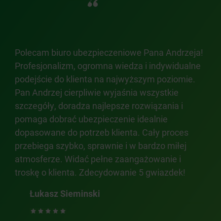
Polecam biuro ubezpieczeniowe Pana Andrzeja!
Bar
Profesjonalizm, ogromna wiedza i indywidualne
Par
podejście do klienta na najwyższym poziomie.
Pan
Pan Andrzej cierpliwie wyjaśnia wszystkie
kon
szczegóły, doradza najlepsze rozwiązania i
str
pomaga dobrać ubezpieczenie idealnie
dopasowane do potrzeb klienta. Cały proces
przebiega szybko, sprawnie i w bardzo miłej
atmosferze. Widać pełne zaangażowanie i
troskę o klienta. Zdecydowanie 5 gwiazdek!
Łukasz Sieminski