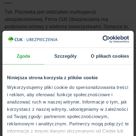
Tak. Placówka jest oddziałem multiagencji
ubezpieczeniowej. Firma CUK Ubezpieczenia ma
podpisane umowy z wieloma towarzystwami. Oznacza to,
że w portfolio mamy wiele ofert. To duża zaleta, ponieważ
przychodząc do nas, możesz poznać kilka opcji dla siebie i
wybrać tę, która najbardziej Ci odpowiada. Ponadto mamy
bardzo rozbudowane portfolio, zawierające wiele kategorii
Zgoda
Szczegóły
O plikach cookies
polis: od ubezpieczeń samochodowych po ubezpieczenia
rolnicze.
Niniejsza strona korzysta z plików cookie
Co pomaga w pracy agentom w biurze
Wykorzystujemy pliki cookie do spersonalizowania treści
CUK Ubezpieczenia w Mińsku
i reklam, aby oferować funkcje społecznościowe i
Mazowieckim?
analizować ruch w naszej witrynie. Informacje o tym, jak
korzystasz z naszej witryny, udostępniamy w zależności
od Twojej zgody: partnerom społecznościowym,
Jesteśmy oddziałem multiagencji CUK Ubezpieczenia,
reklamowym i analitycznym. Partnerzy mogą połączyć te
która od lat działa z sukcesem na rynku nieustannie się
informacje z innymi danymi otrzymanymi od Ciebie lub
rozwijając i współtworząc branżę ubezpieczeniową. Dzięki