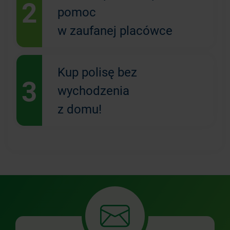
2
pomoc
w zaufanej placówce
Kup polisę bez
3
wychodzenia
z domu!