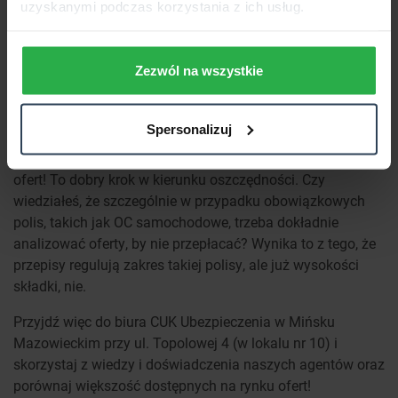
uzyskanymi podczas korzystania z ich usług.
temu możemy korzystać z know-how firmy. Szkolą nas
profesjonaliści. Nasi agenci mają więc szeroką wiedzę.
Wszystko robimy po to, by jak najlepiej realizować potrzeby
Zezwól na wszystkie
naszych klientów.
Ponadto w pracy wykorzystujemy nowoczesne narzędzia.
Spersonalizuj
Przykładem jest
kalkulator OC i AC
. Dzięki takim
porównywarkom nasi klienci mogą przeanalizować aż 40
ofert! To dobry krok w kierunku oszczędności. Czy
wiedziałeś, że szczególnie w przypadku obowiązkowych
polis, takich jak OC samochodowe, trzeba dokładnie
analizować oferty, by nie przepłacać? Wynika to z tego, że
przepisy regulują zakres takiej polisy, ale już wysokości
składki, nie.
Przyjdź więc do biura CUK Ubezpieczenia w Mińsku
Mazowieckim przy ul. Topolowej 4 (w lokalu nr 10) i
skorzystaj z wiedzy i doświadczenia naszych agentów oraz
porównaj większość dostępnych na rynku ofert!