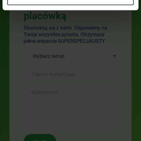
Skontaktuj się z
placówką
Skontaktuj się z nami. Odpowiemy na
Twoje wszystkie pytania. Otrzymasz
pełne wsparcie SUPERSPECJALISTY