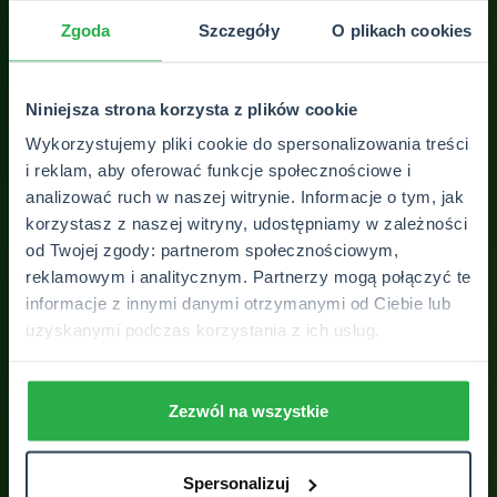
sprawnie oraz konkretnie. Dzięki temu
Zgoda
Szczegóły
O plikach cookies
oszczędzam sporo czasu, a jednocześnie mam
pewność, że moje auta są dobrze ubezpieczone.
Polecam ten punkt każdemu, kto szuka uczciwej
Niniejsza strona korzysta z plików cookie
i fachowej obsługi.
Wykorzystujemy pliki cookie do spersonalizowania treści
i reklam, aby oferować funkcje społecznościowe i
KONRAD GAWRYLCZYK
analizować ruch w naszej witrynie. Informacje o tym, jak
korzystasz z naszej witryny, udostępniamy w zależności
od Twojej zgody: partnerom społecznościowym,
ZOBACZ WSZYSTKIE OPINIE
reklamowym i analitycznym. Partnerzy mogą połączyć te
informacje z innymi danymi otrzymanymi od Ciebie lub
uzyskanymi podczas korzystania z ich usług.
Zezwól na wszystkie
Spersonalizuj