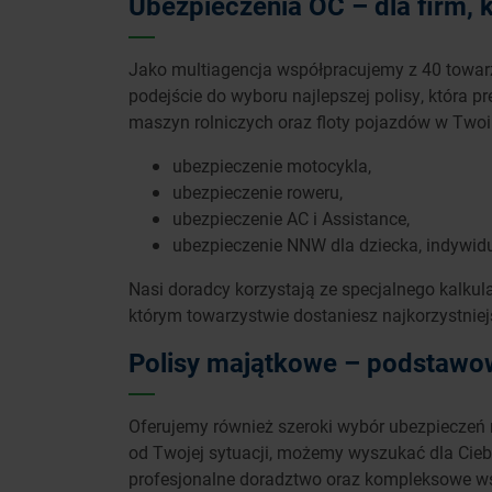
Ubezpieczenia OC – dla firm,
Jako multiagencja współpracujemy z 40 towarz
podejście do wyboru najlepszej polisy, która
maszyn rolniczych oraz floty pojazdów w Twoim
ubezpieczenie motocykla,
ubezpieczenie roweru,
ubezpieczenie AC i Assistance,
ubezpieczenie NNW dla dziecka, indywid
Nasi doradcy korzystają ze specjalnego kalku
którym towarzystwie dostaniesz najkorzystniej
Polisy majątkowe – podstawow
Oferujemy również szeroki wybór ubezpieczeń
od Twojej sytuacji, możemy wyszukać dla Ciebi
profesjonalne doradztwo oraz kompleksowe wsp