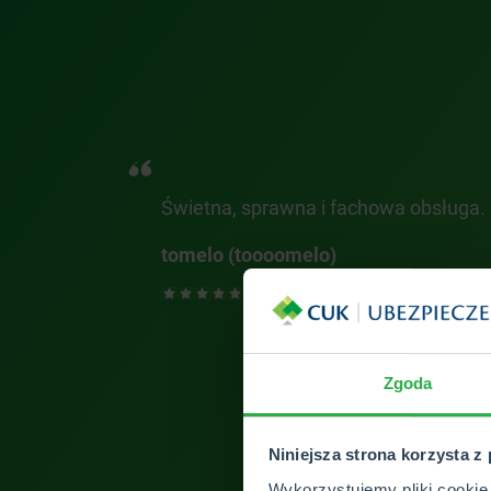
ejszych
Świetna, sprawna i fachowa obsługa.
tomelo (toooomelo)
Zgoda
ZOBACZ 
Niniejsza strona korzysta z
Wykorzystujemy pliki cookie 