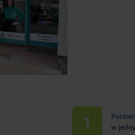
1
Porówn
w jedn