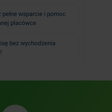
z pełne wsparcie i pomoc
anej placówce
lisę bez wychodzenia
!