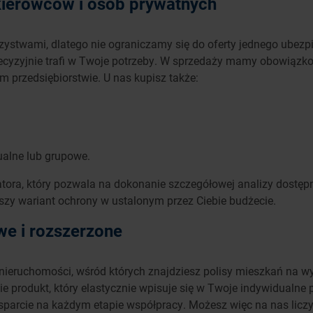
 kierowców i osób prywatnych
ystwami, dlatego nie ograniczamy się do oferty jednego ubezp
 precyzyjnie trafi w Twoje potrzeby. W sprzedaży mamy obowiąz
 przedsiębiorstwie. U nas kupisz także:
ualne lub grupowe.
latora, który pozwala na dokonanie szczegółowej analizy dostę
szy wariant ochrony w ustalonym przez Ciebie budżecie.
e i rozszerzone
 nieruchomości, wśród których znajdziesz polisy mieszkań na
e produkt, który elastycznie wpisuje się w Twoje indywidualne
arcie na każdym etapie współpracy. Możesz więc na nas liczyć 