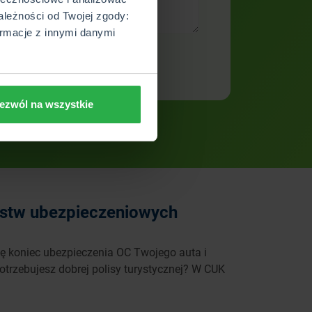
ależności od Twojej zgody:
rmacje z innymi danymi
ezwól na wszystkie
ystw ubezpieczeniowych
ę koniec ubezpieczenia OC Twojego auta i
otrzebujesz dobrej polisy turystycznej? W CUK