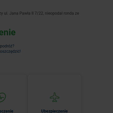
 ul. Jana Pawła II 7/22, nieopodal ronda ze
enie
 podróż?
aoszczędzić!
 siebie i
Chroń zdrowie i cenne
 chroń to, co
przedmioty podczas
iejsze.
podróży.
eczenie
Ubezpieczenie