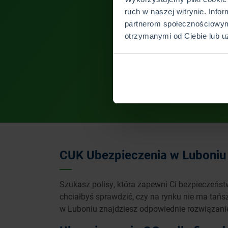
ruch w naszej witrynie. Info
partnerom społecznościowym
otrzymanymi od Ciebie lub u
CUK Ubezpieczenia w Luboniu 
Szukasz polisy, która zapewni Ci bezpieczeńs
chciałbyś sprawdzić, czy na rynku nie ma tańs
w Luboniu znajdziesz odpowiednie rozwiązanie n