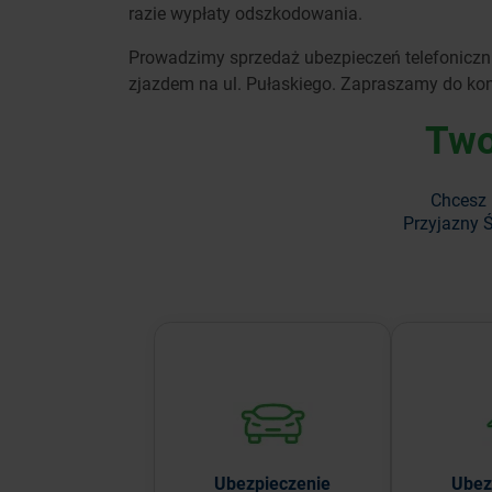
razie wypłaty odszkodowania.
Prowadzimy sprzedaż ubezpieczeń telefonicznie
zjazdem na ul. Pułaskiego. Zapraszamy do kon
Two
Chcesz 
Przyjazny Ś
Sprawdź korzystne oferty
Nie pr
ubezpieczeń OC, AC,
ubezpiec
NNW i assistance.
mie
Ubezpieczenie
Ubez