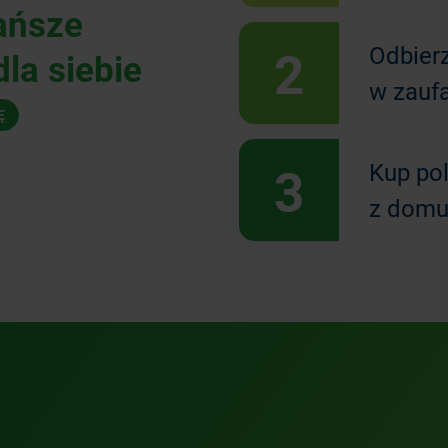
ańsze
2
Odbier
la siebie
w zauf
Ę
3
Kup po
z domu