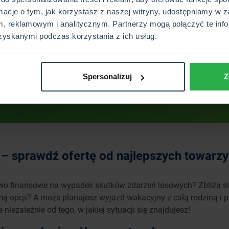
rmacje o tym, jak korzystasz z naszej witryny, udostępniamy w z
, reklamowym i analitycznym. Partnerzy mogą połączyć te info
zyskanymi podczas korzystania z ich usług.
Wyślij
Spersonalizuj
Z
– sprawdź ofertę od najlepszych towarz
two finansowe na wypadek skutków zdarzeń losowych? Zbliża si
zej opcji? A może planujesz wyjazd wakacyjny z całą rodziną i p
iezależnie od tego, w jakiej sytuacji się znajdujesz!