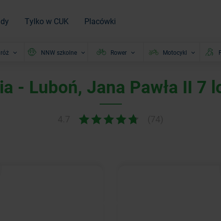
ady
Tylko w CUK
Placówki
róż
NNW szkolne
Rower
Motocykl
P
a - Luboń, Jana Pawła II 7 l
4.7
(74)