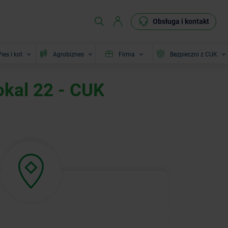
Obsługa i kontakt
ies i kot
Agrobiznes
Firma
Bezpieczni z CUK
okal 22 - CUK