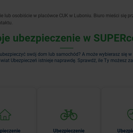
 lub osobiście w placówce CUK w Luboniu. Biuro mieści się przy
taktu.
je ubezpieczenie w SUPERc
ubezpieczyć swój dom lub samochód? A może wybierasz się w
wiat Ubezpieczeń istnieje naprawdę. Sprawdź, ile Ty możesz z
zepłacaj za
Ubezpiecz rower i siebie
Ubezpiecz
zenie domu lub
— ciesz się bezpieczną
bliskich oraz
szkania.
jazdą.
najważn
Ubezpieczenie
pieczenie
Ubezpi