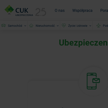
O nas
Współpraca
Por
Samochód
Nieruchomość
Życie i zdrowie
Pod
Ubezpieczeni