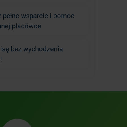
z pełne wsparcie i pomoc
anej placówce
lisę bez wychodzenia
!