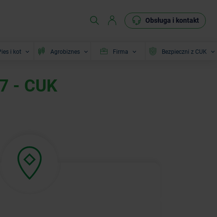
Obsługa i kontakt
ies i kot
Agrobiznes
Firma
Bezpieczni z CUK
7 - CUK