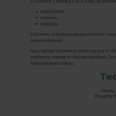
Ci z kontakt z doradcą CUK w Łodzi, proponuj
telefonicznie,
mailowo,
osobiście.
Dokonamy dokładnej kalkulacji kosztów i zapre
najkorzystniejszy.
Nasz oddział stacjonarny mieści się przy ul. 
codziennie, również w niedziele handlowe. Do 
w bezpiecznym miejscu.
Two
Chcesz 
Przyjazny Ś