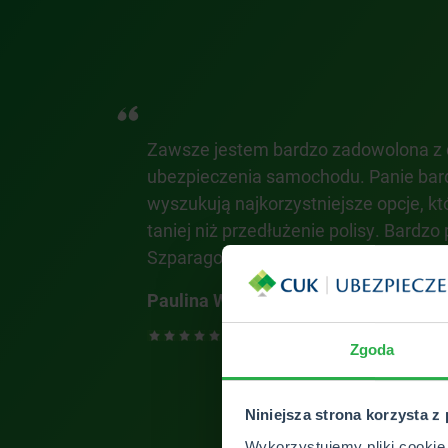
ą Ewę
Zawsze jestem bardzo zadowolona z 
l
ubezpieczenia samochodu. Panie ba
klientów
wyszukują najkorzystniejsze opcje, 
 co robi,
taniej niż przedłużenie polisy. Bardz
wa ,
Szparagowej w Łodzi ☺️
 chęć
Paulina Wieteska
 i Józef.
Zgoda
Niniejsza strona korzysta z
ZOBACZ 
Wykorzystujemy pliki cookie 