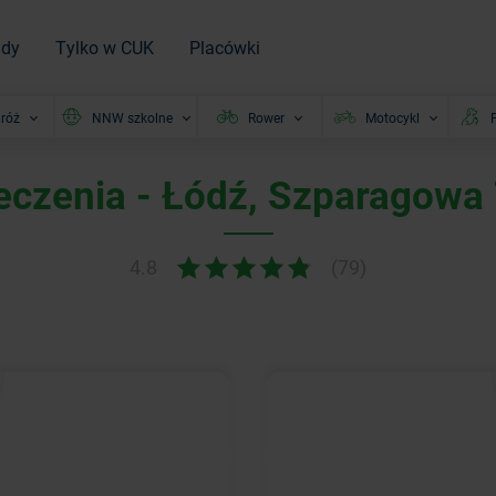
ady
Tylko w CUK
Placówki
róż
NNW szkolne
Rower
Motocykl
P
eczenia - Łódź, Szparagowa 
4.8
(79)