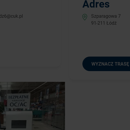
Adres
dz6@cuk.pl
Szparagowa 7
91-211 Łódź
WYZNACZ TRASĘ