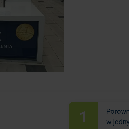
1
Porówn
w jedn