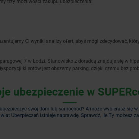
emy trzy możliwości zakupu ubezpieczenia:
zentujemy Ci wyniki analizy ofert, abyś mógł zdecydować, który
Szparagowej 7 w Łodzi. Stanowisko z doradcą znajduje się w hip
dyspozycji klientów jest obszerny parking, dzięki czemu bez p
je ubezpieczenie w SUPERc
ubezpieczyć swój dom lub samochód? A może wybierasz się w
wiat Ubezpieczeń istnieje naprawdę. Sprawdź, ile Ty możesz z