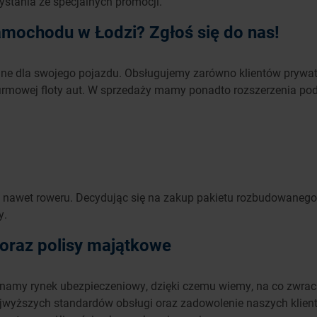
ystania ze specjalnych promocji.
amochodu w Łodzi? Zgłoś się do nas!
jne dla swojego pojazdu. Obsługujemy zarówno klientów prywat
rmowej floty aut. W sprzedaży mamy ponadto rozszerzenia pod
 nawet roweru. Decydując się na zakup pakietu rozbudowanego 
y.
 oraz polisy majątkowe
znamy rynek ubezpieczeniowy, dzięki czemu wiemy, na co zwra
jwyższych standardów obsługi oraz zadowolenie naszych klien