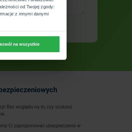
ależności od Twojej zgody:
rmacje z innymi danymi
ezwól na wszystkie
ubezpieczeniowych
i! Bez względu na to, czy szukasz
ie.
ożemy Ci zaproponować ubezpieczenia w