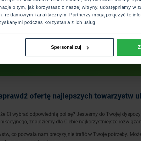
rmacje o tym, jak korzystasz z naszej witryny, udostępniamy w z
, reklamowym i analitycznym. Partnerzy mogą połączyć te info
zyskanymi podczas korzystania z ich usług.
Wyślij
Spersonalizuj
Z
sprawdź ofertę najlepszych towarzystw 
e Ci wybrać odpowiednią polisę? Jesteśmy do Twojej dyspozycj
ikacyjnego, znajdziemy dla Ciebie najkorzystniejsze rozwiązan
ystw, co pozwala nam precyzyjnie trafić w Twoje potrzeby. M