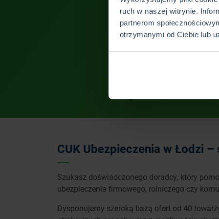
ruch w naszej witrynie. Info
partnerom społecznościowym
otrzymanymi od Ciebie lub u
CUK Ubezpieczenia w Łodzi – 
Szukasz doświadczonego doradcy, który pomoż
ubezpieczenia firmowego, rolniczego czy komun
Dysponujemy szeroką bazą ofert od 40 towarz