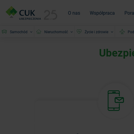
O nas
Współpraca
Por
Samochód
Nieruchomość
Życie i zdrowie
Pod
Ubezpi