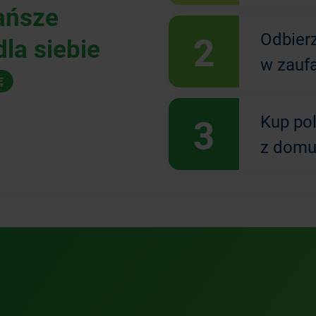
ańsze
2
Odbier
la siebie
w zauf
Ę
3
Kup po
z domu