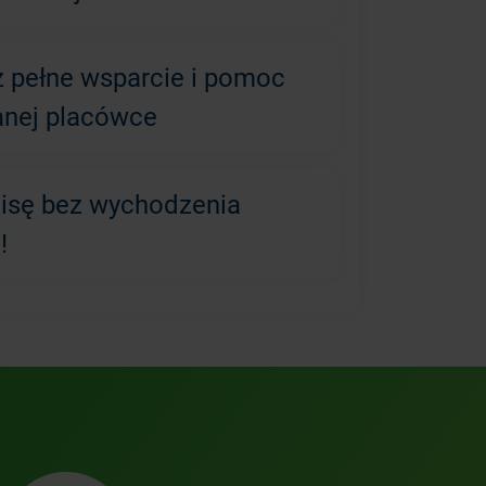
z pełne wsparcie i pomoc
anej placówce
lisę bez wychodzenia
!