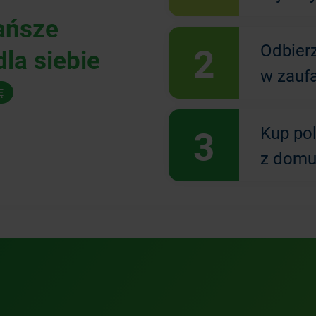
ańsze
2
Odbier
la siebie
w zauf
Ę
3
Kup po
z domu