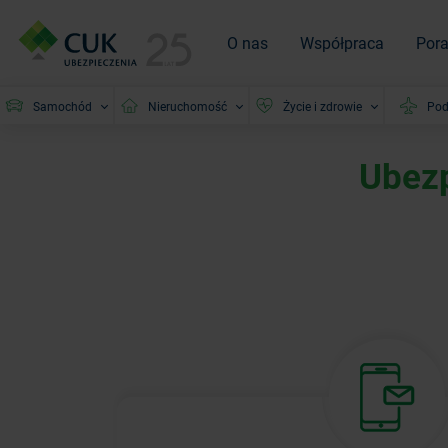
O nas
Współpraca
Por
Samochód
Nieruchomość
Życie i zdrowie
Pod
Ubezp