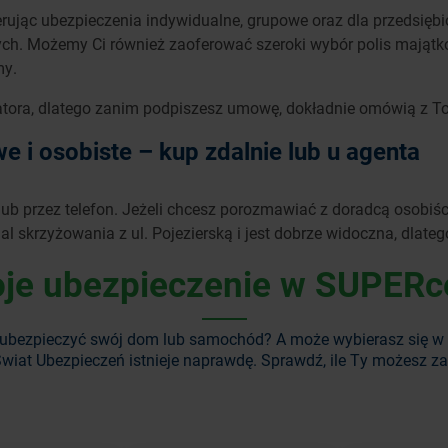
ując ubezpieczenia indywidualne, grupowe oraz dla przedsiębior
ch. Możemy Ci również zaoferować szeroki wybór polis majątk
my.
atora, dlatego zanim podpiszesz umowę, dokładnie omówią z Tob
e i osobiste – kup zdalnie lub u agenta
ub przez telefon. Jeżeli chcesz porozmawiać z doradcą osobiśc
al skrzyżowania z ul. Pojezierską i jest dobrze widoczna, dlateg
je ubezpieczenie w SUPERc
ubezpieczyć swój dom lub samochód? A może wybierasz się w
wiat Ubezpieczeń istnieje naprawdę. Sprawdź, ile Ty możesz z