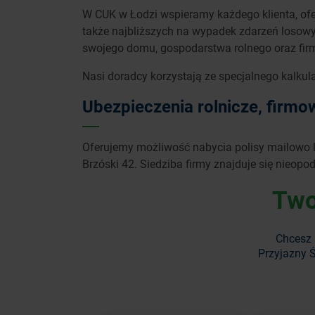
W CUK w Łodzi wspieramy każdego klienta, ofer
także najbliższych na wypadek zdarzeń losowy
swojego domu, gospodarstwa rolnego oraz fir
Nasi doradcy korzystają ze specjalnego kalkul
Ubezpieczenia rolnicze, firmow
Oferujemy możliwość nabycia polisy mailowo l
Brzóski 42. Siedziba firmy znajduje się nieopod
Two
Chcesz 
Przyjazny Ś