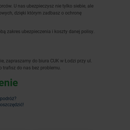
ców. U nas ubezpieczysz nie tylko siebie, ale
owych, dzięki którym zadbasz o ochronę
ą zakres ubezpieczenia i koszty danej polisy.
ie, zapraszamy do biura CUK w Łodzi przy ul.
o trafisz do nas bez problemu.
enie
 podróż?
aoszczędzić!