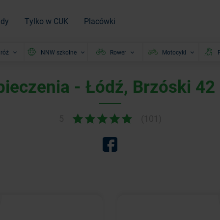
ady
Tylko w CUK
Placówki
róż
NNW szkolne
Rower
Motocykl
P
ieczenia - Łódź, Brzóski 42
5
(101)