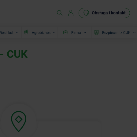
Obsługa i kontakt
ies i kot
Agrobiznes
Firma
Bezpieczni z CUK
 - CUK