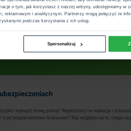
rmacje o tym, jak korzystasz z naszej witryny, udostępniamy w z
WSZYSTKIE OPINIE
, reklamowym i analitycznym. Partnerzy mogą połączyć te info
zyskanymi podczas korzystania z ich usług.
Wyślij
Spersonalizuj
Z
 ubezpieczeniach
z szybko wykupić nową polisę? Wyjeżdżasz na wakacje i szukas
 o jej bezpieczeństwo finansowe? Bez względu na to, czego ocz