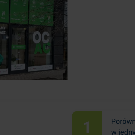
1
Porówn
w jedn