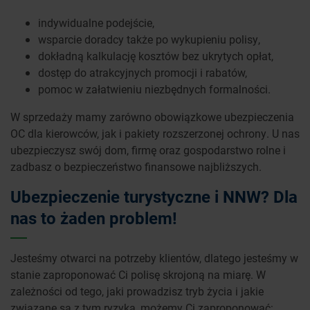
indywidualne podejście,
wsparcie doradcy także po wykupieniu polisy,
dokładną kalkulację kosztów bez ukrytych opłat,
dostęp do atrakcyjnych promocji i rabatów,
pomoc w załatwieniu niezbędnych formalności.
W sprzedaży mamy zarówno obowiązkowe ubezpieczenia
OC dla kierowców, jak i pakiety rozszerzonej ochrony. U nas
ubezpieczysz swój dom, firmę oraz gospodarstwo rolne i
zadbasz o bezpieczeństwo finansowe najbliższych.
Ubezpieczenie turystyczne i NNW? Dla
nas to żaden problem!
Jesteśmy otwarci na potrzeby klientów, dlatego jesteśmy w
stanie zaproponować Ci polisę skrojoną na miarę. W
zależności od tego, jaki prowadzisz tryb życia i jakie
związane są z tym ryzyka, możemy Ci zaproponować: