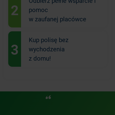
Odbierz pełne wsparcie i
2
pomoc
w zaufanej placówce
Kup polisę bez
3
wychodzenia
z domu!