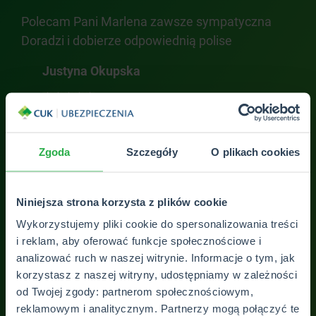
Polecam Pani Marlena zawsze sympatyczna
Z c
rca
Doradzi i dobierze odpowiednią polise
Mar
i u
Justyna Okupska
zad
wąt
dok
pyt
Zgoda
Szczegóły
O plikach cookies
Pan
Niniejsza strona korzysta z plików cookie
Wykorzystujemy pliki cookie do spersonalizowania treści
i reklam, aby oferować funkcje społecznościowe i
analizować ruch w naszej witrynie. Informacje o tym, jak
ZOBACZ WSZYSTKIE OPINIE
korzystasz z naszej witryny, udostępniamy w zależności
od Twojej zgody: partnerom społecznościowym,
reklamowym i analitycznym. Partnerzy mogą połączyć te