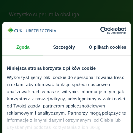
Wszystko super ,miła obsługa
Sup
teg
Ali
zad
Zgoda
Szczegóły
O plikach cookies
ZOBACZ WSZYSTKIE OPINIE
Niniejsza strona korzysta z plików cookie
Wykorzystujemy pliki cookie do spersonalizowania treści
i reklam, aby oferować funkcje społecznościowe i
analizować ruch w naszej witrynie. Informacje o tym, jak
korzystasz z naszej witryny, udostępniamy w zależności
od Twojej zgody: partnerom społecznościowym,
reklamowym i analitycznym. Partnerzy mogą połączyć te
informacje z innymi danymi otrzymanymi od Ciebie lub
Skontaktuj się z
uzyskanymi podczas korzystania z ich usług.