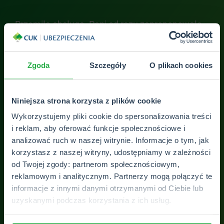
za i
Przemiła obsługa. Pani od razu zaproponowała
Bar
bardziej korzystne ubezpieczenie i wszystko od
szy
ręki załatwiła, szybko i sprawnie. Polecam w
PO
100% :)
Zgoda
Szczegóły
O plikach cookies
Kamila Sabat
Niniejsza strona korzysta z plików cookie
Wykorzystujemy pliki cookie do spersonalizowania treści
ZOBACZ WSZYSTKIE OPINIE
i reklam, aby oferować funkcje społecznościowe i
analizować ruch w naszej witrynie. Informacje o tym, jak
korzystasz z naszej witryny, udostępniamy w zależności
od Twojej zgody: partnerom społecznościowym,
reklamowym i analitycznym. Partnerzy mogą połączyć te
informacje z innymi danymi otrzymanymi od Ciebie lub
uzyskanymi podczas korzystania z ich usług.