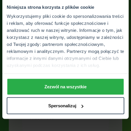
Niniejsza strona korzysta z plików cookie
Wykorzystujemy pliki cookie do spersonalizowania treści
i reklam, aby oferować funkcje społecznościowe i
analizować ruch w naszej witrynie. Informacje o tym, jak
Skontaktuj się z
korzystasz z naszej witryny, udostępniamy w zależności
placówką
od Twojej zgody: partnerom społecznościowym,
reklamowym i analitycznym. Partnerzy mogą połączyć te
Skontaktuj się z nami. Odpowiemy na
informacje z innymi danymi otrzymanymi od Ciebie lub
Twoje wszystkie pytania. Otrzymasz
uzyskanymi podczas korzystania z ich usług.
pełne wsparcie SUPERSPECJALISTY
Zezwól na wszystkie
Spersonalizuj